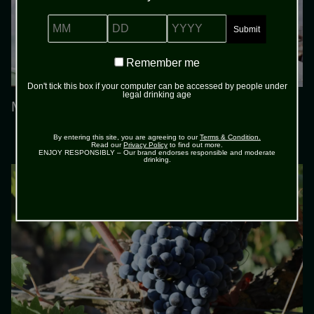
MM
DD
YYYY
Remember
Remember me
me
Don't tick this box if your computer can be accessed by people under
legal drinking age
Miten kauan viini säilyy avattuna?
By entering this site, you are agreeing to our
Terms & Condition.
Read our
Privacy Policy
to find out more.
ENJOY RESPONSIBLY – Our brand endorses responsible and moderate
drinking.