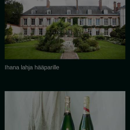
Ihana lahja hääparille