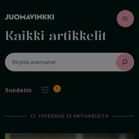
menu
Kaikki artikkelit
tune
1
Suodatin
12
YHTEENSÄ
19
ARTIKKELEITA