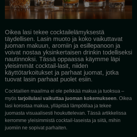
Oikea lasi tekee cocktailelämyksestä
täydellisen. Lasin muoto ja koko vaikuttavat
juoman makuun, aromiin ja esillepanoon ja
voivat nostaa yksinkertaisen drinkin todelliseksi
nautinnoksi. Tässä oppaassa käymme läpi
yleisimmät cocktail-lasit, niiden
käyttötarkoitukset ja parhaat juomat, jotka
tuovat lasin parhaat puolet esiin.
Cocktailien maailma ei ole pelkkää makua ja tuoksua –
myös
tarjoilulasi vaikuttaa juoman kokemukseen
. Oikea
lasi korostaa makua, ylläpitää lämpötilaa ja tekee
juomasta visuaalisesti houkuttelevan. Tässä artikkelissa
kerromme yleisimmistä cocktail-laseista ja siitä, mihin
juomiin ne sopivat parhaiten.