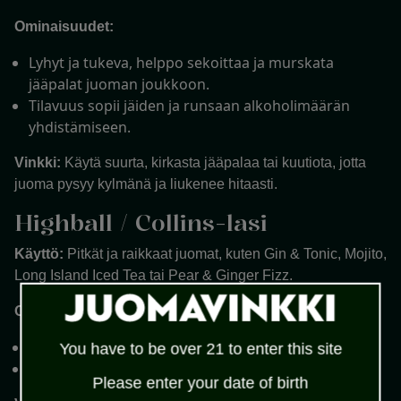
Ominaisuudet:
Lyhyt ja tukeva, helppo sekoittaa ja murskata
jääpalat juoman joukkoon.
Tilavuus sopii jäiden ja runsaan alkoholimäärän
yhdistämiseen.
Vinkki:
Käytä suurta, kirkasta jääpalaa tai kuutiota, jotta
juoma pysyy kylmänä ja liukenee hitaasti.
Highball / Collins-lasi
Käyttö:
Pitkät ja raikkaat juomat, kuten Gin & Tonic, Mojito,
Long Island Iced Tea tai Pear & Ginger Fizz.
Ominaisuudet:
Korkea ja kapea, paljon tilaa jäille ja sekoitusaineille.
You have to be over 21 to enter this site
Säilyttää juoman kuplat ja raikkauden pitkään.
Please enter your date of birth