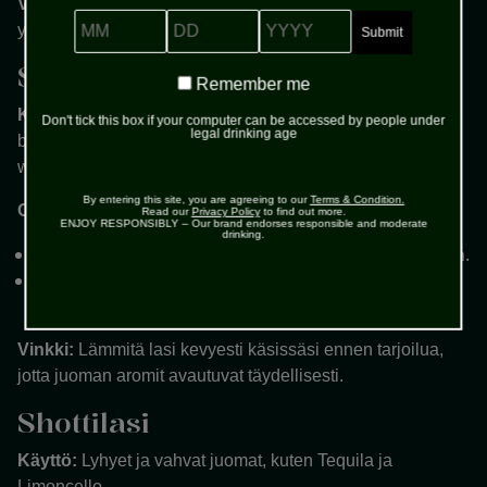
Vinkki:
Koristele juoma raikkailla hedelmäviipaleilla tai
MM
DD
YYYY
yrteillä, kuten mintulla tai korianterilla.
Snifter / brandy-lasi
Remember
Remember me
me
Käyttö:
Vahvat ja aromaattiset juomat, kuten konjakki,
Don't tick this box if your computer can be accessed by people under
legal drinking age
brandy tai talviset lämpimät cocktailit, esimerkiksi mulled
wine tarjoiltuna pienessä lasissa.
By entering this site, you are agreeing to our
Terms & Condition.
Ominaisuudet:
Read our
Privacy Policy
to find out more.
ENJOY RESPONSIBLY – Our brand endorses responsible and moderate
drinking.
Pyöreä ja leveä pohja keskittyy aromit lasin yläosaan.
Kapeampi suu vangitsee tuoksun ja ohjaa sen
nenään.
Vinkki:
Lämmitä lasi kevyesti käsissäsi ennen tarjoilua,
jotta juoman aromit avautuvat täydellisesti.
Shottilasi
Käyttö:
Lyhyet ja vahvat juomat, kuten Tequila ja
Limoncello.