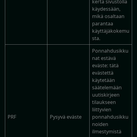
kerta sivustolla
käydessään,
mikä osaltaan
parantaa
käyttäjäkokemu
sta.
Ponnahdusikku
nat estävä
eväste: tätä
evästettä
käytetään
säätelemään
uutiskirjeen
tilaukseen
liittyvien
PRF
Pysyvä eväste
ponnahdusikku
noiden
ilmestymistä