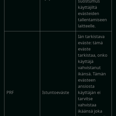
suostumus
käyttäjiltä
evästeiden
tallentamiseen
laitteelle.
Iän tarkistava
eväste: tämä
eväste
tarkistaa, onko
käyttäjä
vahvistanut
ikänsä. Tämän
evästeen
ansiosta
PRF
Istuntoeväste
käyttäjän ei
tarvitse
vahvistaa
ikäänsä joka