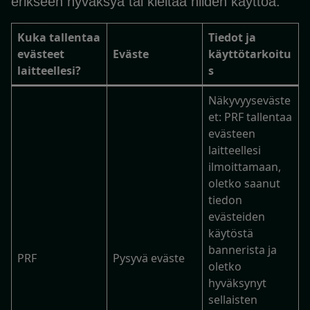
erikseen hyväksyä tai kieltää niiden käyttöä.
Kuka tallentaa
Tiedot ja
evästeet
Eväste
käyttötarkoitu
laitteellesi?
s
Näkyvyyseväste
et: PRF tallentaa
evästeen
laitteellesi
ilmoittamaan,
oletko saanut
tiedon
evästeiden
käytöstä
bannerista ja
PRF
Pysyvä eväste
oletko
hyväksynyt
sellaisten