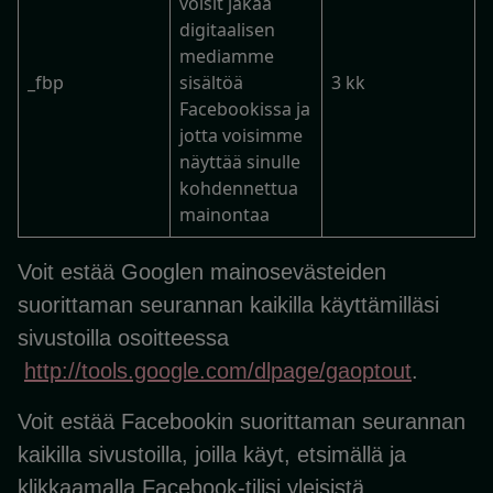
voisit jakaa
digitaalisen
mediamme
_fbp
sisältöä
3 kk
Facebookissa ja
jotta voisimme
näyttää sinulle
kohdennettua
mainontaa
Voit estää Googlen mainosevästeiden
suorittaman seurannan kaikilla käyttämilläsi
sivustoilla osoitteessa
http://tools.google.com/dlpage/gaoptout
.
Voit estää Facebookin suorittaman seurannan
kaikilla sivustoilla, joilla käyt, etsimällä ja
klikkaamalla Facebook-tilisi yleisistä