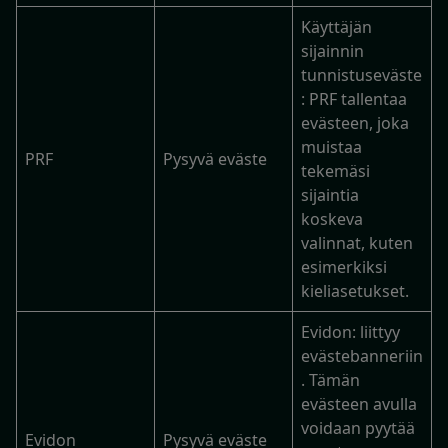
Käyttäjän
sijainnin
tunnistuseväste
: PRF tallentaa
evästeen, joka
muistaa
PRF
Pysyvä eväste
tekemäsi
sijaintia
koskeva
valinnat, kuten
esimerkiksi
kieliasetukset.
Evidon: liittyy
evästebanneriin
. Tämän
evästeen avulla
voidaan pyytää
Evidon
Pysyvä eväste