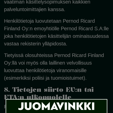
vaatiman käsittelysopimuksen kaikkien
palveluntoimittajien kanssa.
Henkilötietoja luovutetaan Pernod Ricard
Finland Oy:n emoyhtiölle Pernod Ricard S.A:lle
joka henkilötietojen käsittelijän ominaisuudessa
vastaa rekisterin ylläpidosta.
Tietyissä olosuhteissa Pernod Ricard Finland
Oy:llä voi myös olla laillinen velvollisuus
luovuttaa henkilötietoja viranomaisille
(esimerkiksi poliisi ja tuomioistuimet).
8. Tietojen siirto EU:n tai
ETA:n ulkopuolelle
Pernod Ricard Finland Oy käyttää