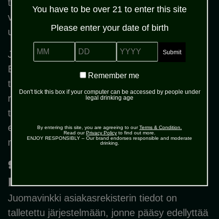
tietojenkäsittelijöitä, joiden toimesta tietoja
You have to be over 21 to enter this site
voidaan tallentaa myös EU:n ja ETAN
Please enter your date of birth
ulkopuolelle.
MM
DD
YYYY
Jos rekisteröidyn henkilötietoja siirretään
EU-/ETA-alueen ulkopuolisissa maissa
Remember
Remember me
toimiville henkilötietojen käsittelijöille tai
me
Don't tick this box if your computer can be accessed by people under
rekisterinpitäjille, joiden maiden tietosuojan
legal drinking age
tasoa ei katsota riittäväksi, perustuu siirto
ensisijaisesti EU-komission vahvistamiin
By entering this site, you are agreeing to our
Terms & Condition.
Read our
Privacy Policy
to find out more.
ENJOY RESPONSIBLY – Our brand endorses responsible and moderate
mallisopimuslausekkeisiin.
drinking.
9. Rekisterin suojauksen
periaatteet
Juomavinkki asiakasrekisterin tiedot on
talletettu järjestelmään, jonne pääsy edellyttää