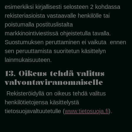
esimerkiksi kirjallisesti selosteen 2 kohdassa
rekisteriasioista vastaavalle henkilölle tai
poistumalla postituslistalta
markkinointiviestissä ohjeistetulla tavalla.
Suostumuksen peruttaminen ei vaikuta ennen
sen peruuttamista suoritetun käsittelyn
lainmukaisuuteen.
13. Oikeus tehdä valitus
valvontaviranomaiselle
Rekisteröidyllä on oikeus tehdä valitus
henkilötietojensa käsittelystä
tietosuojavaltuutetulle (
www.tietosuoja.fi
).