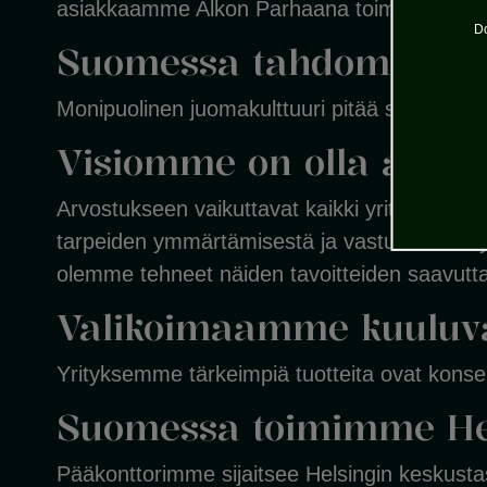
asiakkaamme Alkon Parhaana toimittajana.
Do
Suomessa tahdomme edi
Monipuolinen juomakulttuuri pitää sisällään a
Visiomme on olla alamm
Arvostukseen vaikuttavat kaikki yrityksemme 
tarpeiden ymmärtämisestä ja vastuullisesta y
olemme tehneet näiden tavoitteiden saavutt
Valikoimaamme kuuluvat
Yrityksemme tärkeimpiä tuotteita ovat konser
Suomessa toimimme Hel
Pääkonttorimme sijaitsee Helsingin keskusta