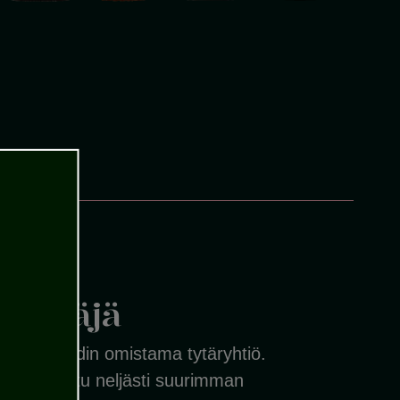
distäjä
nod Ricardin omistama tytäryhtiö.
on palkittu neljästi suurimman