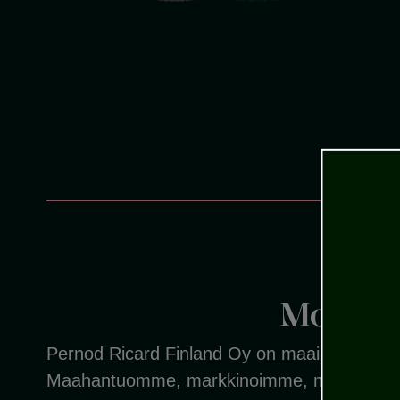
Monipu
Pernod Ricard Finland Oy on maailman toise
Maahantuomme, markkinoimme, myymme ja jake