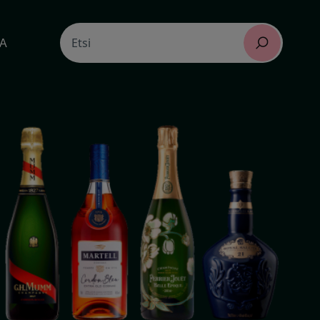
Search
TA
Etsi
for: