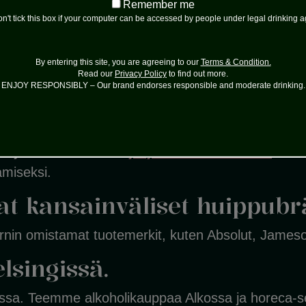
Remember
Remember me
me
n't tick this box if your computer can be accessed by people under legal drinking 
stää monipuolista juomaku
By entering this site, you are agreeing to our
Terms & Condition.
lkoholin kohtuukäytön ja korkeatasoiset tuotteet.
Read our
Privacy Policy
to find out more.
ENJOY RESPONSIBLY – Our brand endorses responsible and moderate drinking.
e arvostetuin toimija.
toiminnot ja meillä työskentelevät ihmiset. Arvost
rityskulttuurista. Lue
yrityksemme kotisivuilta
toimi
amiseksi.
 kansainväliset huippubrä
nin omistamat tuotemerkit, kuten Absolut, Jameson
singissä.
ssa. Teemme alkoholikauppaa Alkossa ja horeca-sek