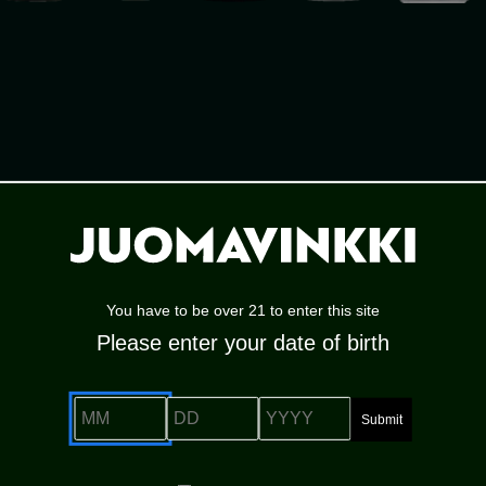
PERNOD RICARD FINLAND OY
You have to be over 21 to enter this site
Please enter your date of birth
olisen juomakulttuurin e
MM
DD
YYYY
ksi suurimman alkoholikonsernin, ranskalaisen Per
lemme kansainvälisiä alkoholituotteita. Meidät 