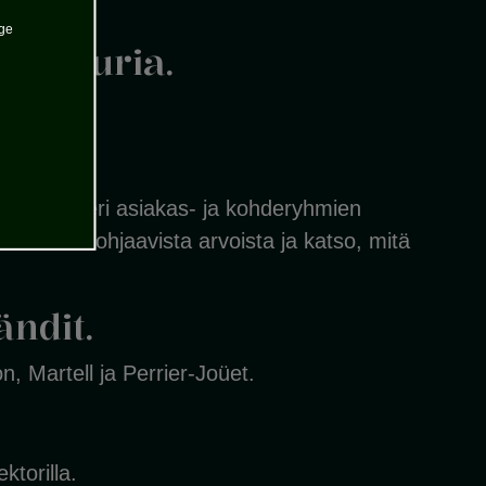
age
lttuuria.
us syntyy eri asiakas- ja kohderyhmien
ntaamme ohjaavista arvoista ja katso, mitä
ndit.
, Martell ja Perrier-Joüet.
torilla.