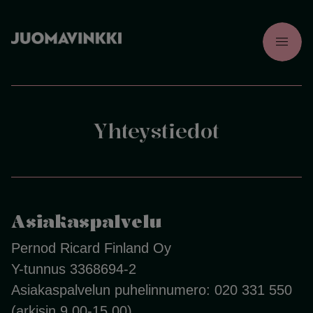
menu
Yhteystiedot
Asiakaspalvelu
Pernod Ricard Finland Oy
Y-tunnus 3368694-2
Asiakaspalvelun puhelinnumero: 020 331 550
(arkisin 9.00-15.00)