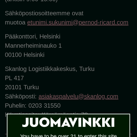
Sähköpostiosoitteemme ovat
muotoa
etunimi.sukunimi@pernod-ricard.com
Pääkonttori, Helsinki
Mannerheiminauko 1
00100 Helsinki
Skanlog Logistiikkakeskus, Turku
PL 417
20101 Turku
Sähköposti:
asiakaspalvelu@skanlog.com
Puhelin: 0203 31550
Käyntiosoite: Kärsämäentie 78
You have to be over 21 to enter this site