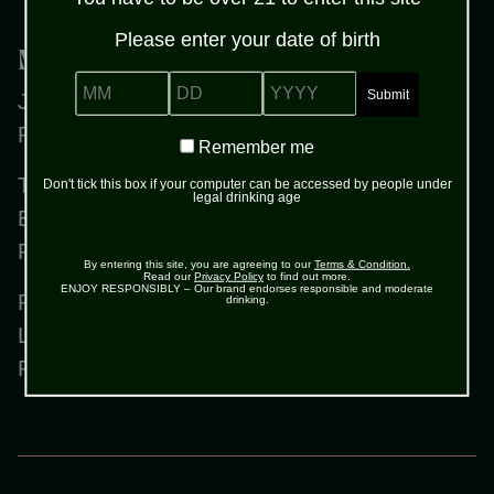
Please enter your date of birth
Myynti
MM
DD
YYYY
Jouko Somero, myyntipäällikkö, off-trade
Puh. 040 529 4553
Remember
Remember me
me
Timo Haapasalmi, aluepäällikkö
Don't tick this box if your computer can be accessed by people under
legal drinking age
Etelä- ja Itä-Suomi
Puh. 050 3303019
By entering this site, you are agreeing to our
Terms & Condition.
Read our
Privacy Policy
to find out more.
ENJOY RESPONSIBLY – Our brand endorses responsible and moderate
Pasi Ilmanen, aluepäällikkö
drinking.
Länsi-Suomi
Puh. 040 836 3066