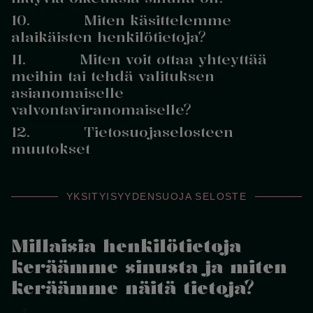
10. Miten käsittelemme
alaikäisten henkilötietoja?
11. Miten voit ottaa yhteyttää
meihin tai tehdä valituksen
asianomaiselle
valvontaviranomaiselle?
12. Tietosuojaselosteen
muutokset
YKSITYISYYDENSUOJA SELOSTE
Millaisia henkilötietoja
keräämme sinusta ja miten
keräämme näitä tietoja?