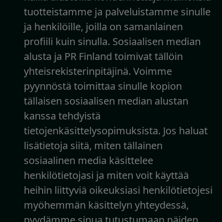
tuotteistamme ja palveluistamme sinulle
ja henkilöille, joilla on samanlainen
profiili kuin sinulla. Sosiaalisen median
alusta ja PR Finland toimivat tällöin
yhteisrekisterinpitäjinä. Voimme
pyynnöstä toimittaa sinulle kopion
tällaisen sosiaalisen median alustan
kanssa tehdyistä
tietojenkäsittelysopimuksista. Jos haluat
lisätietoja siitä, miten tällainen
sosiaalinen media käsittelee
henkilötietojasi ja miten voit käyttää
heihin liittyviä oikeuksiasi henkilötietojesi
myöhemmän käsittelyn yhteydessä,
pyydämme sinua tutustumaan näiden