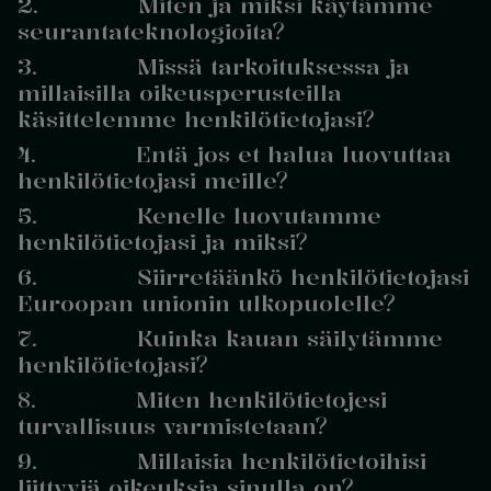
2. Miten ja miksi käytämme
seurantateknologioita?
3. Missä tarkoituksessa ja
millaisilla oikeusperusteilla
käsittelemme henkilötietojasi?
4. Entä jos et halua luovuttaa
henkilötietojasi meille?
5. Kenelle luovutamme
henkilötietojasi ja miksi?
6. Siirretäänkö henkilötietojasi
Euroopan unionin ulkopuolelle?
7. Kuinka kauan säilytämme
henkilötietojasi?
8. Miten henkilötietojesi
turvallisuus varmistetaan?
9. Millaisia henkilötietoihisi
liittyviä oikeuksia sinulla on?