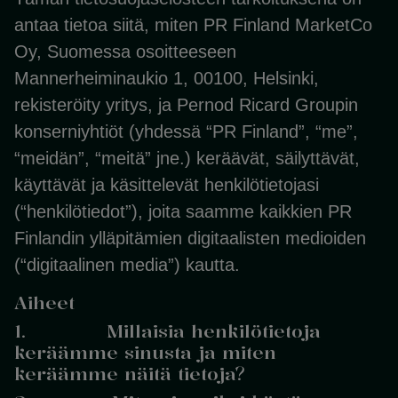
antaa tietoa siitä, miten PR Finland MarketCo
Oy, Suomessa osoitteeseen
Mannerheiminaukio 1, 00100, Helsinki,
rekisteröity yritys, ja Pernod Ricard Groupin
konserniyhtiöt (yhdessä “PR Finland”, “me”,
“meidän”, “meitä” jne.) keräävät, säilyttävät,
käyttävät ja käsittelevät henkilötietojasi
(“henkilötiedot”), joita saamme kaikkien PR
Finlandin ylläpitämien digitaalisten medioiden
(“digitaalinen media”) kautta.
Aiheet
1. Millaisia henkilötietoja
keräämme sinusta ja miten
keräämme näitä tietoja?