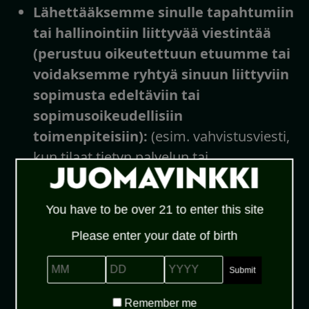
Lähettääksemme sinulle tapahtumiin
tai hallinointiin liittyvää viestintää
(perustuu oikeutettuun etuumme tai
voidaksemme ryhtyä sinuun liittyviin
sopimusta edeltäviin tai
sopimusoikeudellisiin
toimenpiteisiin):
(esim. vahvistusviesti,
kun tilaat tietyn palvelun tai
ominaisuuden tai lopetat sellaisen
tilauksen, sekä tietyt palveluihin liittyvät
You have to be over 21 to enter this site
ilmoitukset (esim. ilmoitukset
Please enter your date of birth
tietosuojaselosteemme päivityksistä,
digitaalisen median poistuneista
MM
DD
YYYY
ominaisuuksista tai ohjelmista,
verkkopalvelujemme tai teknisen tuen
Remember
Remember me