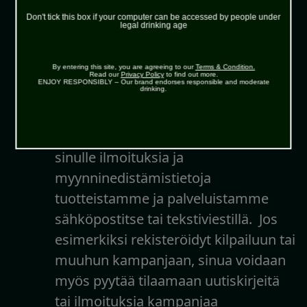
me
käytäntöjemme muutoksista ja muista
Don't tick this box if your computer can be accessed by people under
legal drinking age
tällaisista muutoksista).
Sallit meidän lähettää sinulle
By entering this site, you are agreeing to our
Terms & Condition.
markkinointitietoja antamasi
Read our
Privacy Policy
to find out more.
ENJOY RESPONSIBLY – Our brand endorses responsible and moderate
drinking.
suostumuksen perusteella
:
Voimme käyttää henkilötietojasi
suostumuksellasi lähettääksemme
sinulle ilmoituksia ja
myynninedistämistietoja
tuotteistamme ja palveluistamme
sähköpostitse tai tekstiviestillä. Jos
esimerkiksi rekisteröidyt kilpailuun tai
muuhun kampanjaan, sinua voidaan
myös pyytää tilaamaan uutiskirjeitä
tai ilmoituksia kampanjaa