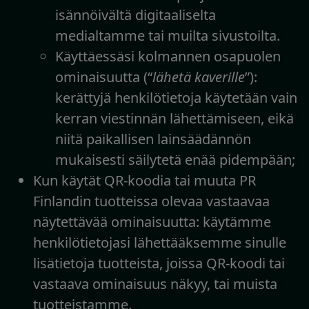
isännöivältä digitaaliselta
medialtamme tai muilta sivustoilta.
Käyttäessäsi kolmannen osapuolen
ominaisuutta (“
lähetä kaverille
”):
kerättyjä henkilötietoja käytetään vain
kerran viestinnän lähettämiseen, eikä
niitä paikallisen lainsäädännön
mukaisesti säilytetä enää pidempään;
Kun käytät QR-koodia tai muuta PR
Finlandin tuotteissa olevaa vastaavaa
näytettävää ominaisuutta: käytämme
henkilötietojasi lähettääksemme sinulle
lisätietoja tuotteista, joissa QR-koodi tai
vastaava ominaisuus näkyy, tai muista
tuotteistamme.