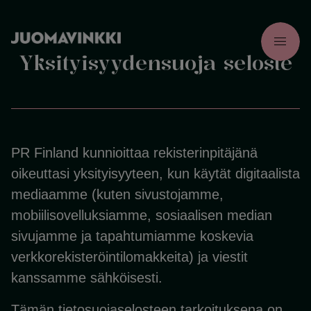
menu
Yksityisyydensuoja seloste
PR Finland kunnioittaa rekisterinpitäjänä
oikeuttasi yksityisyyteen, kun käytät digitaalista
mediaamme (kuten sivustojamme,
mobiilisovelluksiamme, sosiaalisen median
sivujamme ja tapahtumiamme koskevia
verkkorekisteröintilomakkeita) ja viestit
kanssamme sähköisesti.
Tämän tietosuojaselosteen tarkoituksena on