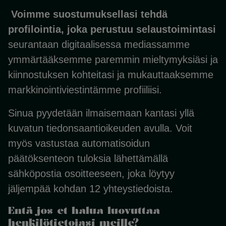
Voimme suostumuksellasi tehdä
profilointia, joka perustuu selaustoimintasi
seurantaan digitaalisessa mediassamme
ymmärtääksemme paremmin mieltymyksiäsi ja
kiinnostuksen kohteitasi ja mukauttaaksemme
markkinointiviestintämme profiiliisi.
Sinua pyydetään ilmaisemaan kantasi yllä
kuvatun tiedonsaantioikeuden avulla. Voit
myös vastustaa automatisoidun
päätöksenteon tuloksia lähettämällä
sähköpostia osoitteeseen, joka löytyy
jäljempää kohdan 12 yhteystiedoista.
Entä jos et halua luovuttaa
henkilötietojasi meille?