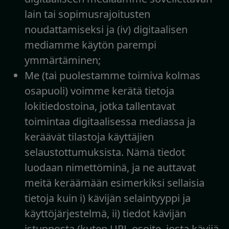
lain tai sopimusrajoitusten
noudattamiseksi ja (iv) digitaalisen
mediamme käytön parempi
ymmärtäminen;
Me (tai puolestamme toimiva kolmas
osapuoli) voimme kerätä tietoja
lokitiedostoina, jotka tallentavat
toimintaa digitaalisessa mediassa ja
keräävät tilastoja käyttäjien
selaustottumuksista. Nämä tiedot
luodaan nimettöminä, ja ne auttavat
meitä keräämään esimerkiksi sellaisia
tietoja kuin i) kävijän selaintyyppi ja
käyttöjärjestelmä, ii) tiedot kävijän
istunnosta (kuten URL-osoite, josta kävijä