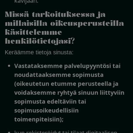
kävijään.
Missä tarkoituksessa ja
millaisilla oikeusperusteilla
käsittelemme
henkilötietojasi?
Keräämme tietoja sinusta:
Vastataksemme palvelupyyntösi tai
noudattaaksemme sopimusta
(oikeutetun etumme perusteella ja
voidaksemme ryhtyä sinuun liittyviin
sopimusta edeltäviin tai
sopimusoikeudellisiin
toimenpiteisiin);
kun rekisteröidyt tai tilaat digitaalisen