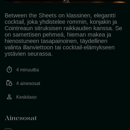
Between the Sheets on klassinen, elegantti
cocktail, joka yhdistelee rommin, konjakin ja
Cointreaun sitruksisen raikkauden kanssa. Se
on samettisen pehmeä, hieman makea ja
hienostuneen tasapainoinen, täydellinen
valinta illanviettoon tai cocktail-elämykseen
ystävien seurassa.
timer
4 minuuttia
grocery
4 ainesosat
person
Keskitaso
Ainesosat