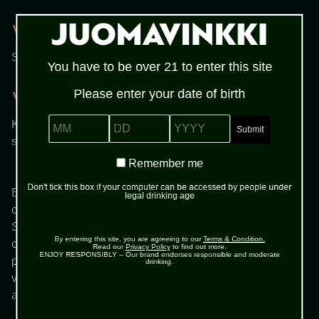
Vaihe 3
Siivilöi jäähdytettyyn cocktail-lasiin.
You have to be over 21 to enter this site
Please enter your date of birth
Vaihe 4
MM
DD
YYYY
Koristele tarvittaessa limelohkolla tai ohuella
sitruunankuorisuikaleella.
Remember
Remember me
me
Don't tick this box if your computer can be accessed by people under
Between the Sheets on peräisin 1930–40-luvun
legal drinking age
cocktailkulttuurista, ja se on saanut vaikutteita klassisesta
Sidecarista. Juoma tuli suosioon etenkin amerikkalaisten
By entering this site, you are agreeing to our
Terms & Condition.
cocktailbaarien kautta ja on sittemmin vakiinnuttanut
Read our
Privacy Policy
to find out more.
ENJOY RESPONSIBLY – Our brand endorses responsible and moderate
paikkansa “aperitiivi-cocktailien” joukossa. Se on helppo
drinking.
valmistaa, mutta maistuu erityisen hienostuneelta, kun
ainekset ovat laadukkaita.