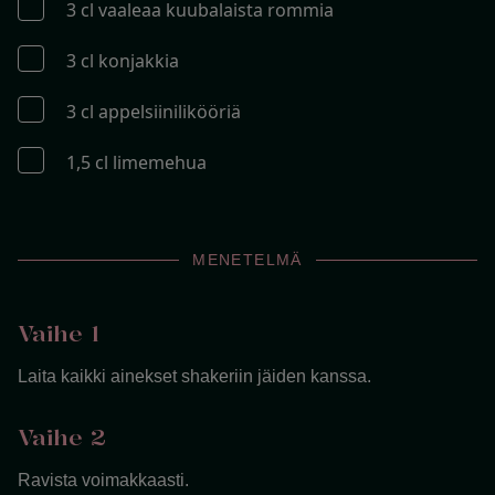
3 cl vaaleaa kuubalaista rommia
3 cl konjakkia
3 cl appelsiinilikööriä
1,5 cl limemehua
MENETELMÄ
Vaihe 1
Laita kaikki ainekset shakeriin jäiden kanssa.
Vaihe 2
Ravista voimakkaasti.