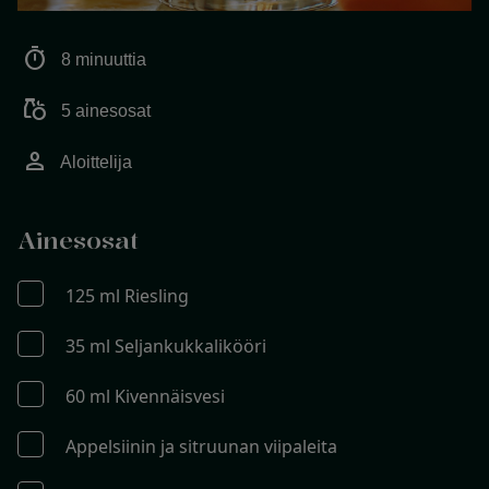
timer
8 minuuttia
grocery
5 ainesosat
person
Aloittelija
Ainesosat
125 ml Riesling
35 ml Seljankukkalikööri
60 ml Kivennäisvesi
Appelsiinin ja sitruunan viipaleita