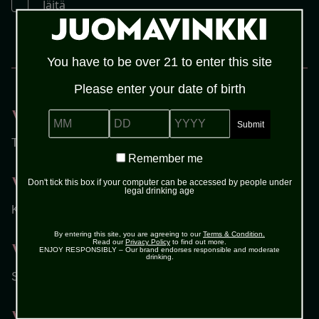
Jäitä
You have to be over 21 to enter this site
MENETELMÄ
Please enter your date of birth
Vaihe 1
MM
DD
YYYY
Täytä lasi jäillä ja lisää riesling päälle.
Remember
Remember me
me
Vaihe 2
Don't tick this box if your computer can be accessed by people under
legal drinking age
Kaada joukkoon seljankukkalikööri sekä kivennäisvesi.
By entering this site, you are agreeing to our
Terms & Condition.
Read our
Privacy Policy
to find out more.
Vaihe 3
ENJOY RESPONSIBLY – Our brand endorses responsible and moderate
drinking.
Sekoita kevyesti.
Vaihe 4