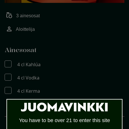
grocery
3 ainesosat
person
Aloittelija
Ainesosat
4 cl Kahlúa
4 cl Vodka
4 cl Kerma
MENETELMÄ
You have to be over 21 to enter this site