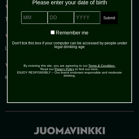
Please enter your date of birth
Vaihe 1
MM
DD
YYYY
Täytä lasi jääkuutioilla.
Remember
Remember me
Vaihe 2
me
Don't tick this box if your computer can be accessed by people under
legal drinking age
Lisää Kahlúa ja vodka.
Vaihe 3
By entering this site, you are agreeing to our
Terms & Condition.
Read our
Privacy Policy
to find out more.
ENJOY RESPONSIBLY – Our brand endorses responsible and moderate
drinking.
Kaada päälle kerma.