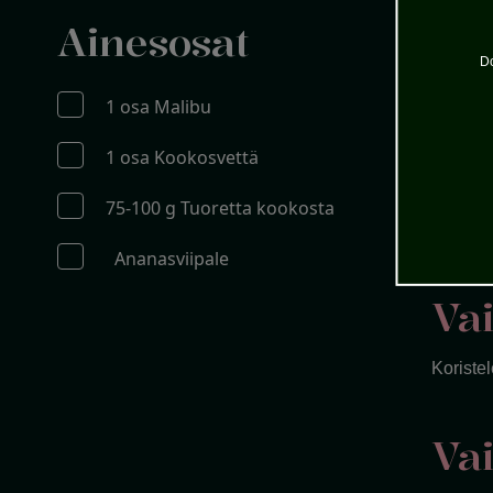
Vai
Ainesosat
Do
Kaada M
1 osa Malibu
1 osa Kookosvettä
Va
75-100 g Tuoretta kookosta
Lisää tu
Ananasviipale
Va
Koriste
Va