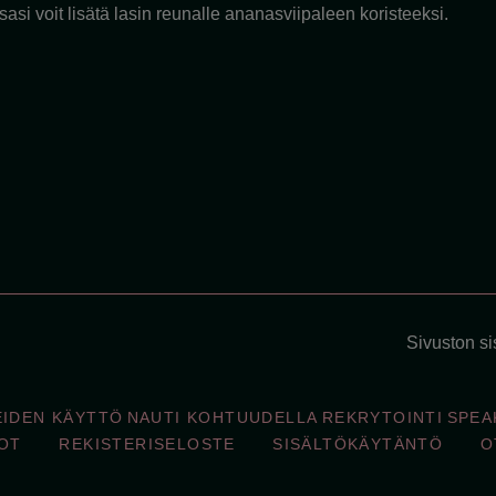
asi voit lisätä lasin reunalle ananasviipaleen koristeeksi.
Sivuston sis
EIDEN KÄYTTÖ
NAUTI KOHTUUDELLA
REKRYTOINTI
SPEA
OT
REKISTERISELOSTE
SISÄLTÖKÄYTÄNTÖ
O