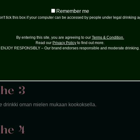
he 1
Remember
Remember me
me
n't tick this box if your computer can be accessed by people under legal drinking 
alibu ja kookosvesi blenderiin.
By entering this site, you are agreeing to our
Terms & Condition.
Read our
Privacy Policy
to find out more.
ihe 2
ENJOY RESPONSIBLY – Our brand endorses responsible and moderate drinking.
oretta kookosta sekaan ja sekoita hyvin.
ihe 3
le drinkki oman mielen mukaan kookoksella.
ihe 4