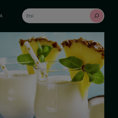
Search
TA
Etsi
for: