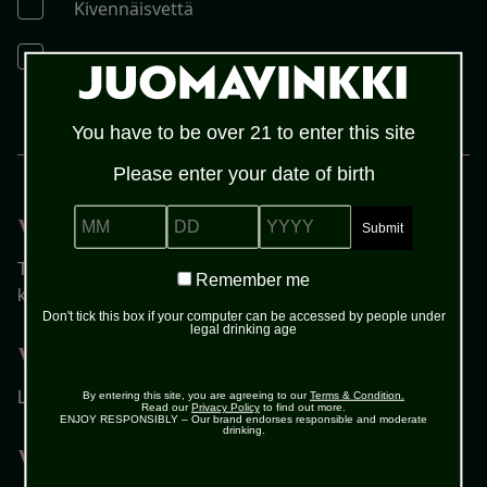
Kivennäisvettä
Jäitä
You have to be over 21 to enter this site
MENETELMÄ
Please enter your date of birth
MM
DD
YYYY
Vaihe 1
Täytä valmiiksi viilennetty highball lasi jäämurskalla ja
Remember
Remember me
kaada päälle Malibu.
me
Don't tick this box if your computer can be accessed by people under
legal drinking age
Vaihe 2
Lisää sitruunaviipaleet ja sekoita hyvin.
By entering this site, you are agreeing to our
Terms & Condition.
Read our
Privacy Policy
to find out more.
ENJOY RESPONSIBLY – Our brand endorses responsible and moderate
drinking.
Vaihe 3