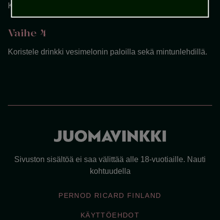
Kaada päälle kivennäisvesi.
Vaihe 4
Koristele drinkki vesimelonin paloilla sekä mintunlehdillä.
Sivuston sisältöä ei saa välittää alle 18-vuotiaille. Nauti
kohtuudella
PERNOD RICARD FINLAND
KÄYTTÖEHDOT