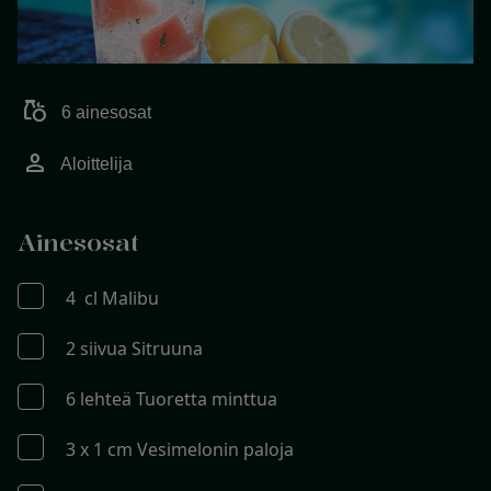
grocery
6 ainesosat
person
Aloittelija
Ainesosat
4 cl Malibu
2 siivua Sitruuna
6 lehteä Tuoretta minttua
3 x 1 cm Vesimelonin paloja