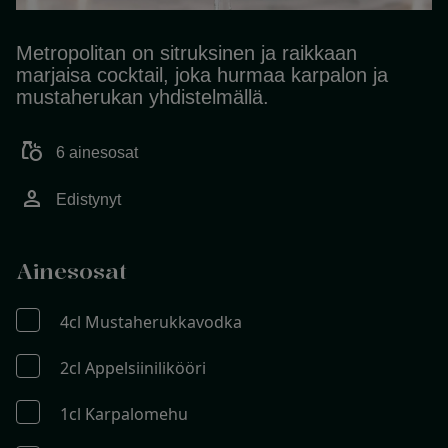
Metropolitan on sitruksinen ja raikkaan
marjaisa cocktail, joka hurmaa karpalon ja
mustaherukan yhdistelmällä.
grocery
6 ainesosat
person
Edistynyt
Ainesosat
4cl Mustaherukkavodka
2cl Appelsiinilikööri
1cl Karpalomehu