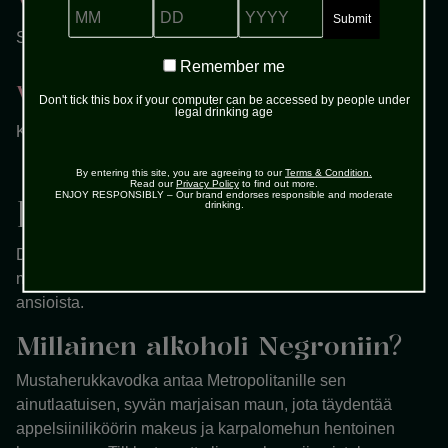
MM
DD
YYYY
Siivilöi sekoitettu juoma cocktail-lasiin.
Remember
Remember me
me
Vaihe 4
Don't tick this box if your computer can be accessed by people under
legal drinking age
Koristele limesiivulla.
By entering this site, you are agreeing to our
Terms & Condition.
Read our
Privacy Policy
to find out more.
ENJOY RESPONSIBLY – Our brand endorses responsible and moderate
Historia
drinking.
Drinkki syntyi aikanaan Cosmopolitanin sisarjuomaksi,
mutta erottuu omaksi ikonisekseen mustaherukkavodkan
ansioista.
Millainen alkoholi Negroniin?
Mustaherukkavodka antaa Metropolitanille sen
ainutlaatuisen, syvän marjaisan maun, jota täydentää
appelsiiniliköörin makeus ja karpalomehun hentoinen