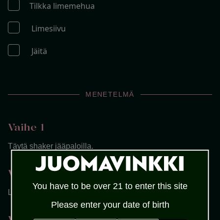
Tilkka limemehua
Limesiivu
Jäitä
MENETELMÄ
Vaihe 1
Täytä shaker jääpaloilla.
Vaihe 2
You have to be over 21 to enter this site
Lisää kaikki ainekset shakeriin ja ravista.
Please enter your date of birth
Vaihe 3