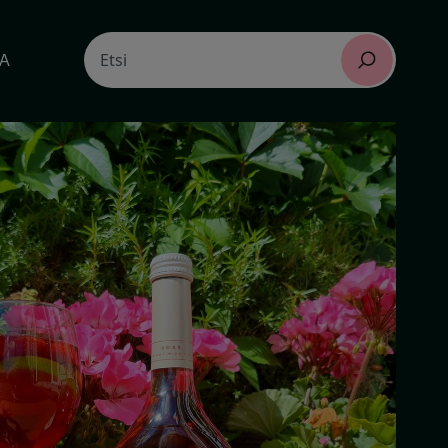
Search
TA
Etsi
for: