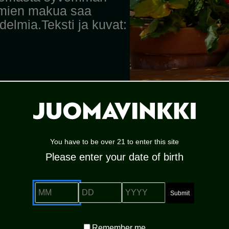
lmien makua saa
delmia.Teksti ja kuvat:
You have to be over 21 to enter this site
Please enter your date of birth
MENETELMÄ
MM
DD
YYYY
Remember
Remember me