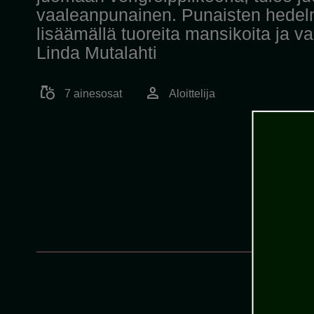
vaaleanpunainen. Punaisten hede
lisäämällä tuoreita mansikoita ja va
Linda Mutalahti
grocery
person
7 ainesosat
Aloittelija