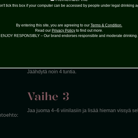
me
n't tick this box if your computer can be accessed by people under legal drinking 
Vaihe 1
Laita roseeviini, likööri, vadelmat, mansikat ja sitr
By entering this site, you are agreeing to our
Terms & Condition.
Read our
Privacy Policy
to find out more.
kannuun ja sekoita tasaiseksi.
ENJOY RESPONSIBLY – Our brand endorses responsible and moderate drinking.
Vaihe 2
Jäähdytä noin 4 tuntia.
Vaihe 3
Jaa juoma 4–6 viinilasiin ja lisää hieman vissyä s
htoehto: