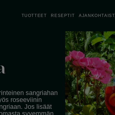
TUOTTEET
RESEPTIT
AJANKOHTAIS
a
rinteinen sangriahan
yös roseeviinin
griaan. Jos lisäät
 juomasta syvemmän