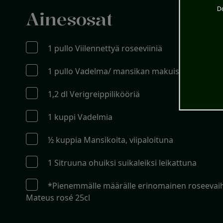
Do
Ainesosat
1 pullo Viilennettyä roseeviiniä
1 pullo Vadelma/ mansikan makuista vissyä
1,2 dl Verigreippilikööriä
1 kuppi Vadelmia
½ kuppia Mansikoita, viipaloituna
1 Sitruuna ohuiksi suikaleiksi leikattuna
*Pienemmälle määrälle erinomainen roseevai
Mateus rosé 25cl