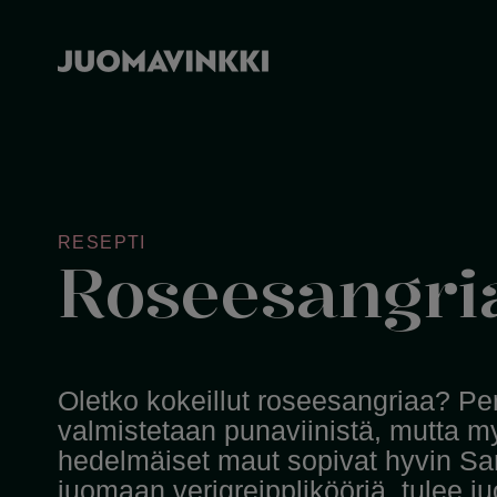
RESEPTI
Roseesangri
Oletko kokeillut roseesangriaa? Pe
valmistetaan punaviinistä, mutta m
hedelmäiset maut sopivat hyvin San
juomaan verigreipplikööriä, tulee