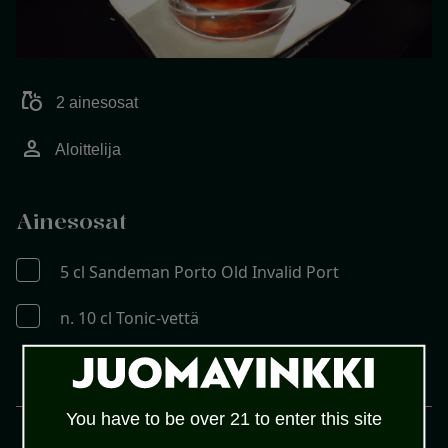
grocery
2 ainesosat
person
Aloittelija
Ainesosat
5 cl Sandeman Porto Old Invalid Port
n. 10 cl Tonic-vettä
MENETELMÄ
You have to be over 21 to enter this site