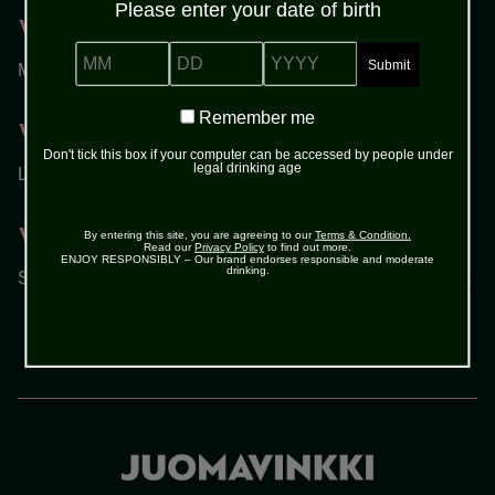
Please enter your date of birth
Vaihe 1
MM
DD
YYYY
Mittaa lasiin portviini.
Remember
Remember me
Vaihe 2
me
Don't tick this box if your computer can be accessed by people under
legal drinking age
Lisää paljon jäitä ja pidennä tonic-vedellä.
Vaihe 3
By entering this site, you are agreeing to our
Terms & Condition.
Read our
Privacy Policy
to find out more.
ENJOY RESPONSIBLY – Our brand endorses responsible and moderate
drinking.
Sekoita kevyesti ja koristele sitruuna- tai appelsiinisiivulla.