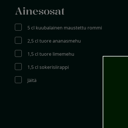
Ainesosat
5 cl kuubalainen maustettu rommi
2,5 cl tuore ananasmehu
1,5 cl tuore limemehu
1,5 cl sokerisiirappi
Jäitä