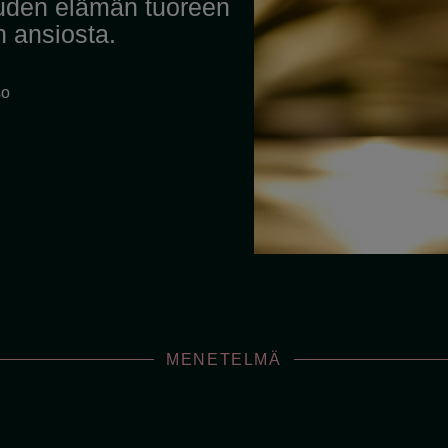
uuden elämän tuoreen
 ansiosta.
so
MENETELMÄ