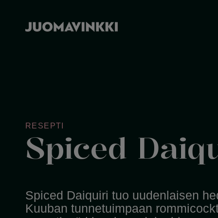
RESEPTI
Spiced Daiqu
Spiced Daiquiri tuo uudenlaisen h
Kuuban tunnetuimpaan rommicockta