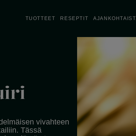
TUOTTEET
RESEPTIT
AJANKOHTAIS
iri
edelmäisen vivahteen
iliin. Tässä