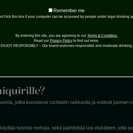
Remember
Remember me
me
n't tick this box if your computer can be accessed by people under legal drinking 
t juontavat 1900-luvun alkuun Kuubassa. Alun perin se syntyi y
By entering this site, you are agreeing to our
Terms & Condition.
juoman tropiikin kuumuuteen. Spiced Daiquiri on tämän klassikon 
Read our
Privacy Policy
to find out more.
ENJOY RESPONSIBLY – Our brand endorses responsible and moderate drinking.
nen maustettu rommi?
maustettuna luonnollisilla mausteilla kuten vaniljalla, kanelil
iquirille?
ni-lasista, jotka korostavat cocktailin raikkautta ja estävät juom
äyttää tuoreita mehuja, sekä jäähdyttää lasi etukäteen, jotta 