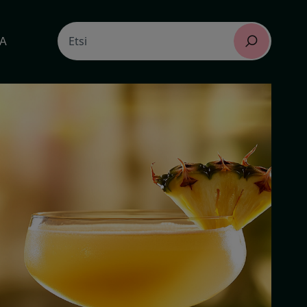
Search
TA
Etsi
for: