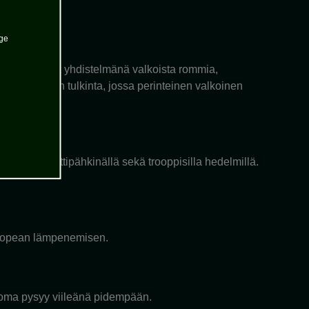
age
ksinkertaisena yhdistelmänä valkoista rommia,
nykyaikainen tulkinta, jossa perinteinen valkoinen
la ja muskottipähkinällä sekä trooppisilla hedelmillä.
an nopean lämpenemisen.
juoma pysyy viileänä pidempään.