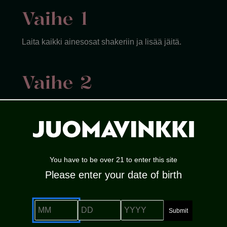
Vaihe 1
Laita kaikki ainesosat shakeriin ja lisää jäitä.
Vaihe 2
Ravista kunnes shaker tuntuu kylmältä.
Vaihe 3
You have to be over 21 to enter this site
Siivilöi coupe-lasiin.
Please enter your date of birth
MM
DD
YYYY