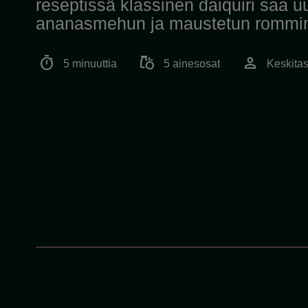
reseptissä klassinen daiquiri saa 
ananasmehun ja maustetun rommin
timer
grocery
person
5 minuuttia
5 ainesosat
Keskita