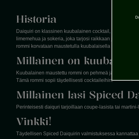
Historia
Do
Daiquiri on klassinen kuubalainen cocktail, jonka juure
limemehua ja sokeria, joka tarjosi raikkaan ja pirteän 
rommi korvataan maustetulla kuubalaisella rommilla.
Millainen on kuubalai
Kuubalainen maustettu rommi on pehmeä ja tasapainoinen, 
Tämä rommi sopii täydellisesti cocktaileihin.
Millainen lasi Spiced Da
Perinteisesti daiquri tarjoillaan coupe-lasista tai marti
Vinkki!
Täydellisen Spiced Daiquirin valmistuksessa kannattaa k