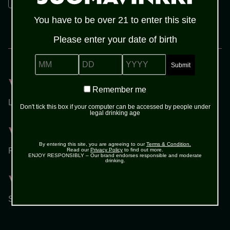
Jäitä
You have to be over 21 to enter this site
Please enter your date of birth
MENETELMÄ
MM
DD
YYYY
Vaihe 1
Remember
Remember me
me
Laita kaikki aineisosat jäillä täytettyyn shakeriin.
Don't tick this box if your computer can be accessed by people under
legal drinking age
Vaihe 2
By entering this site, you are agreeing to our
Terms & Condition.
Ravista kunnes shotti on kylmää.
Read our
Privacy Policy
to find out more.
ENJOY RESPONSIBLY – Our brand endorses responsible and moderate
drinking.
Vaihe 3
Suodata jäät ja kaada viilennettyyn shottilasiin.