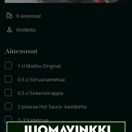
grocery
6 ainesosat
person
Aloittelija
Ainesosat
1 cl Malibu Original
0.5 cl Sitruunamehua
0.5 cl Sokerisiirappia
2 pisaraa Hot Sauce -kastiketta
2–3 Vadelmaa