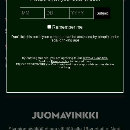
MENETELMÄ
MM
DD
YYYY
Vaihe 1
Remember
Remember me
Sekoita viski, kuuma kahvi ja siirappi lasissa tai mukissa.
me
Don't tick this box if your computer can be accessed by people under
legal drinking age
Vaihe 2
Vatkaa kerma pehmeäksi vaahdoksi ja kaada se varovasti
By entering this site, you are agreeing to our
Terms & Condition.
Read our
Privacy Policy
to find out more.
ENJOY RESPONSIBLY – Our brand endorses responsible and moderate
lusikan avulla drinkin pinnalle.
drinking.
Sivuston sisältöä ei saa välittää alle 18-vuotiaille. Nauti