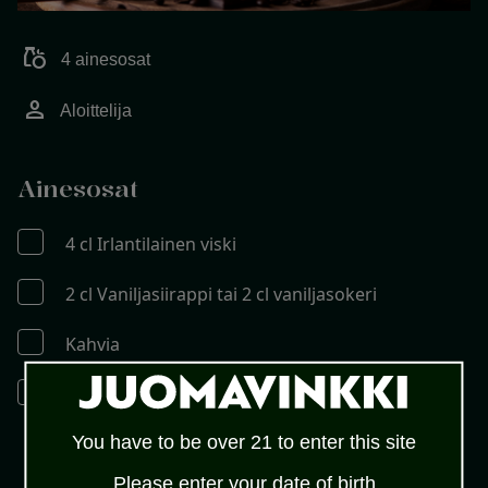
grocery
4 ainesosat
person
Aloittelija
Ainesosat
4 cl Irlantilainen viski
2 cl Vaniljasiirappi tai 2 cl vaniljasokeri
Kahvia
Kermaa
You have to be over 21 to enter this site
Please enter your date of birth