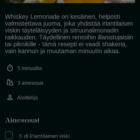
Whiskey Lemonade on kesäinen, helposti
valmistettava juoma, joka yhdistää irlantilaisen
viskin täyteläisyyden ja sitruunalimonadin
raikkauden. Täydellinen rentoihin illanistujaisiin
tai piknikille - tämä resepti ei vaadi shakeria,
vain kannun ja muutaman minuutin aikaa.
timer
5 minuuttia
grocery
3 ainesosat
person
Aloittelija
Ainesosat
3 dl Irlantilainen viski