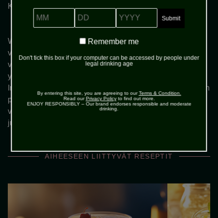
Koristele booli sitruuna- tai limelohkoilla.
MM
DD
YYYY
Remember
Whiskey Lemonade on yksi helpoimmista tavoista nauttia
Remember me
me
viskistä kesäiseen tyyliin. Tämä juoma on täydellinen
Don't tick this box if your computer can be accessed by people under
legal drinking age
valinta aloittelijalle, sillä valmistus vaatii vain kolme
yksinkertaista ainesosaa eikä lainkaan erityisvälineitä.
Irlantilaisen viskin pehmeä maku kohtaa sitruunalimonadin
By entering this site, you are agreeing to our
Terms & Condition.
pirskahtelevan raikkauden, ja lopputuloksena syntyy
Read our
Privacy Policy
to find out more.
ENJOY RESPONSIBLY – Our brand endorses responsible and moderate
drinking.
virkistävä ja helposti lähestyttävä cocktail, joka toimii niin
juhlissa kuin rentona terassijuomanakin.
AIHEESEEN LIITTYVÄT RESEPTIT