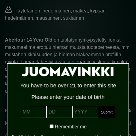
oxygen_saturation
Täyteläinen, hedelmäinen, makea, kypsän
hedelmäinen, mausteinen, suklainen
Aberlour 14 Year Old
on tuplatynnyrikypsytetty, jonka
makumaailma erottuu hieman muusta tuoteperheestä, mm.
mustaherukkaisuuden ja hieman makeamman profiilin
myötä. Tämän lähestyttävän ja elegantin viskin jälkimaku
on ihanan pitkä ja vie jopa kermaiseen suuntaan. Tuotteen
valmistuksessa on keskitytty luonnollisen
kypsytysprosessin ymmärtämiseen ja raaka-aineiden aidot
You have to be over 21 to enter this site
ominaisuudet on nostettu esiin.
Please enter your date of birth
MM
DD
YYYY
Prosentti
40%
Maa
Skotlanti
Remember
Remember me
me
Alue
Speyside