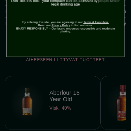
Don't tick this box if your computer can be accessed by people under
legal drinking age
Tuote
Viski
Tuottaja
Aberlour Distillery
By entering this site, you are agreeing to our
Terms & Condition.
Read our
Privacy Policy
to find out more.
ENJOY RESPONSIBLY – Our brand endorses responsible and moderate
drinking.
AIHEESEEN LIITTYVÄT TUOTTEET
Aberlour 16
Year Old
Viski
,
40%