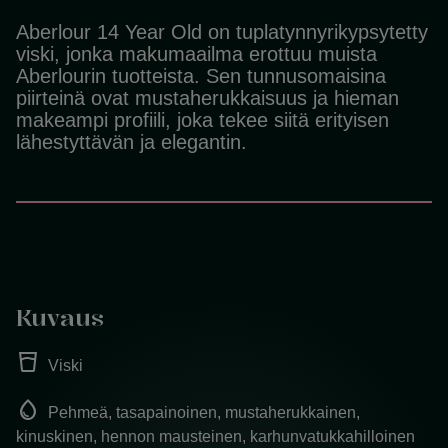
Aberlour 14 Year Old on tuplatynnyrikypsytetty
viski, jonka makumaailma erottuu muista
Aberlourin tuotteista. Sen tunnusomaisina
piirteinä ovat mustaherukkaisuus ja hieman
makeampi profiili, joka tekee siitä erityisen
lähestyttävän ja elegantin.
Kuvaus
water_full
Viski
water_drop
Pehmeä, tasapainoinen, mustaherukkainen,
kinuskinen, hennon mausteinen, karhunvatukkahilloinen