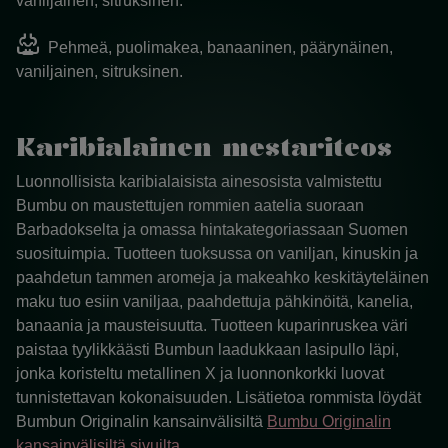
vaniljainen, sitruksinen.
oxygen_saturation
Pehmeä, puolimakea, banaaninen, päärynäinen,
vaniljainen, sitruksinen.
Karibialainen mestariteos
Luonnollisista karibialaisista ainesosista valmistettu
Bumbu on maustettujen rommien aatelia suoraan
Barbadokselta ja omassa hintakategoriassaan Suomen
suosituimpia. Tuotteen tuoksussa on vaniljan, kinuskin ja
paahdetun tammen aromeja ja makeahko keskitäyteläinen
maku tuo esiin vaniljaa, paahdettuja pähkinöitä, kanelia,
banaania ja mausteisuutta. Tuotteen kuparinruskea väri
paistaa tyylikkäästi Bumbun laadukkaan lasipullo läpi,
jonka koristeltu metallinen X ja luonnonkorkki luovat
tunnistettavan kokonaisuuden. Lisätietoa rommista löydät
Bumbun Originalin kansainvälisiltä
Bumbu Originalin
kansainvälisiltä sivuilta.