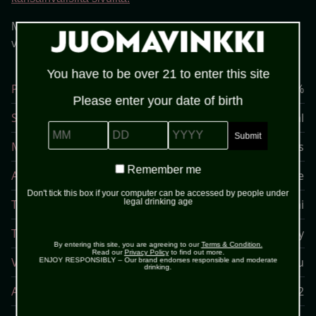
Maustettu rommi tarjoillaan useimmiten jäiden
viilentämänä drinkeissä.
Bumbu drinkkejä löydät täältä.
You have to be over 21 to enter this site
Prosentti
40%
Please enter your date of birth
Sokeri
48 g/100 ml
MM
DD
YYYY
Maa
Barbados
Remember
Remember me
Alue
Speyside
me
Don't tick this box if your computer can be accessed by people under
Tuote
Rommi
legal drinking age
Tuottaja
Bumbu Rum Company
By entering this site, you are agreeing to our
Terms & Condition.
Read our
Privacy Policy
to find out more.
Varasto
Alko, Ravintolat, Tukku
ENJOY RESPONSIBLY – Our brand endorses responsible and moderate
drinking.
Artikkelin numero
601032