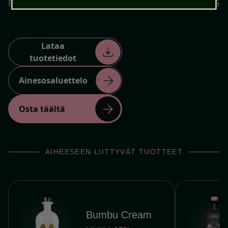
EAN-numero
0813497006215
Lataa
download
tuotetiedot
arrow_forward
Ainesosaluettelo
arrow_forward
Osta täältä
AIHEESEEN LIITTYVÄT TUOTTEET
Bumbu Cream