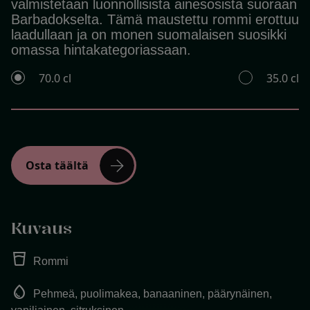
valmistetaan luonnollisista ainesosista suoraan
Barbadokselta. Tämä maustettu rommi erottuu
laadullaan ja on monen suomalaisen suosikki
omassa hintakategoriassaan.
70.0 cl
35.0 cl
arrow_forward
Osta täältä
Kuvaus
water_full
Rommi
water_drop
Pehmeä, puolimakea, banaaninen, päärynäinen,