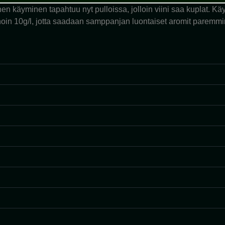
oinen käyminen tapahtuu nyt pulloissa, jolloin viini saa kuplat
a noin 10g/l, jotta saadaan samppanjan luontaiset aromit paremmin