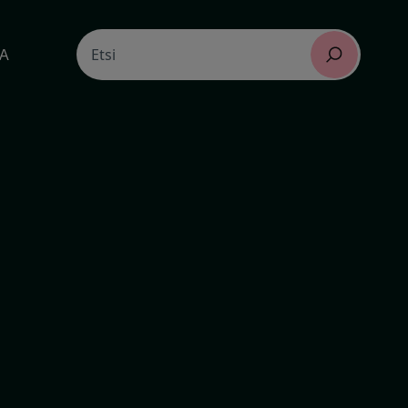
Search
TA
Etsi
for: