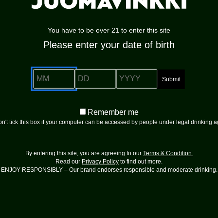
You have to be over 21 to enter this site
Please enter your date of birth
en, valkoherukkainen, kevyen yrttinen, hennon paahteinen
vaniljaa
MM
DD
YYYY
t – tyylikäs samppanja juh
Remember
Remember me
me
n't tick this box if your computer can be accessed by people under legal drinking 
 sarjassa Samppanjat ja se on valittu myös Viinilehden Vuoden S
By entering this site, you are agreeing to our
Terms & Condition.
sesta
Read our
Privacy Policy
to find out more.
ENJOY RESPONSIBLY – Our brand endorses responsible and moderate drinking.
 mukaisesti elegantti, raikas, kukkainen ja miellyttävän minera
erinomaisen laadun joka ikinen vuosi. Tämä cuvée sisältää Char
-viinejä, eli edellisten vuosikertojen laatuviinejä, jotta sampp