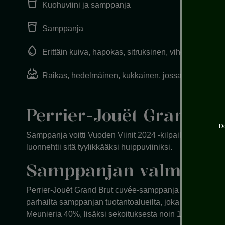
water_full
Kuohuviini ja samppanja
water_full
Samppanja
water_drop
Erittäin kuiva, hapokas, sitruksinen, viheromenain
oxygen_saturation
Raikas, hedelmäinen, kukkainen, jossa briossia ja 
Perrier-Jouët Grand Bru
Do
Samppanja voitti Vuoden Viinit 2024 -kilpailussa kultaa
luonnehtii sitä tyylikkääksi huippuviiniksi.
Samppanjan valmistuk
Perrier-Jouët Grand Brut cuvée-samppanja on talon tyylin
parhailta samppanjan tuotantoalueilta, joka varmistaa 
Meunieria 40%, lisäksi sekoituksesta noin 15% on reserve