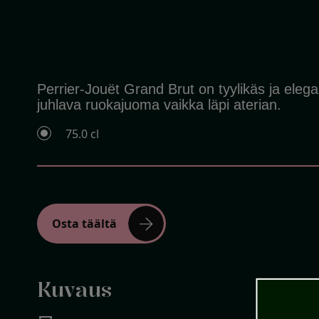
Perrier-Jouët Grand Brut on tyylikäs ja eleg
juhlava ruokajuoma vaikka läpi aterian.
75.0 cl
arrow_forward
Osta täältä
Kuvaus