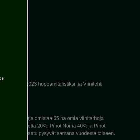
liin
age
amppanja 2023 hopeamitalistiksi, ja Viinilehti
alinen. Tuottaja omistaa 65 ha omia viinitarhoja
donnay-rypälettä 20%, Pinot Noiria 40% ja Pinot
anjan tyyli ja laatu pysyvät samana vuodesta toiseen.