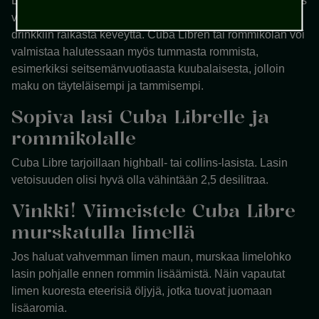
Libreen kannattaa valita kuubalainen rommi. Kolmevuotias
vaalea rommi on perinteinen pari kolajuomalle, ja se tuo
drinkkiin raikasta keveyttä. Cuba Libren tai rommikolan voi
valmistaa halutessaan myös tummasta rommista,
esimerkiksi seitsemänvuotiaasta kuubalaisesta, jolloin
maku on täyteläisempi ja tammisempi.
Sopiva lasi Cuba Librelle ja
rommikolalle
Cuba Libre tarjoillaan highball- tai collins-lasista. Lasin
vetoisuuden olisi hyvä olla vähintään 2,5 desilitraa.
Vinkki! Viimeistele Cuba Libre
murskatulla limellä
Jos haluat vahvemman limen maun, murskaa limelohko
lasin pohjalle ennen rommin lisäämistä. Näin vapautat
limen kuoresta eteerisiä öljyjä, jotka tuovat juomaan
lisäaromia.