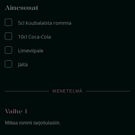
Ainesosat
5cl kuubalaista rommia
10cl Coca-Cola
Limeviipale
Jäitä
MENETELMÄ
Vaihe 1
Mittaa rommi tarjoilulasiin.