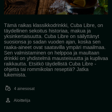
Tämä raikas klassikkodrinkki, Cuba Libre, on
täydellinen sekoitus historiaa, makua ja
yksinkertaisuutta. Cuba Libre on säilyttänyt
suosionsa jo sadan vuoden ajan, koska sen
raaka-aineet ovat saatavilla ympäri maailmaa.
Sen valmistaminen on helppoa ja maultaan
drinkki on yhdistelmä mausteisuutta ja kuplivaa
raikkautta. Etsitkö täydellistä Cuba Libre -
ohjetta tai rommikolan reseptiä? Jatka
lukemista.
grocery
4 ainesosat
person
Aloittelija