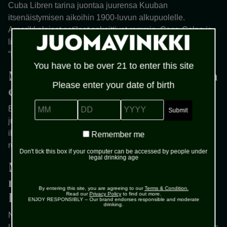
Cuba Libren tarina juontaa juurensa Kuuban
itsenäistymisen aikoihin 1900-luvun alkupuolelle.
Amerikkalaiset sotilaat sekoittivat rommia, Coca-Colaa ja
limeä, kohottaen maljan tovereiden kanssa huudahtaen:
“Por Cuba Libre!” eli “Vapaalle Kuuballe!”.
You have to be over 21 to enter this site
Miten Cuba Libre ja rommikola
Please enter your date of birth
eroavat toisistaan?
MM
DD
YYYY
Etenkin Suomessa rommikola tarkoittaa yleensä
juomasekoitusta, jossa on rommia ja kolajuomaa – usein
ilman tarkempia määrittelyjä. Cuba Libre syntyy, kun
Remember
Remember me
me
rommikolaan lisätään lime.
Don't tick this box if your computer can be accessed by people under
legal drinking age
Mikä on paras rommi
rommikolaan tai Cuba
By entering this site, you are agreeing to our
Terms & Condition.
Libreen?
Read our
Privacy Policy
to find out more.
ENJOY RESPONSIBLY – Our brand endorses responsible and moderate
drinking.
Nimensä mukaisesti Kuubasta kotoisin olevaan Cuba