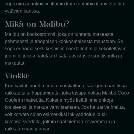
sopii niin aurinkoisiin iltoihin kuin rentoihin illanviettoihin
ystävien kanssa.
Mikä on Malibu?
Malibu on kookosrommi, joka on tunnettu makeasta,
pehmeästä ja trooppisen kookosmaisesta maustaan. Se
sopii erinomaisesti kesäisiin cocktaileihin ja sekoitettaviin
juomiin, joissa halutaan lisätä aavistus eksoottisuutta ja
makeutta.
Vinkki:
Kun käytät tuoretta limeä murskattuna, saat juomaan lisää
raikkautta ja happamuutta, joka tasapainottaa Malibu Coco
Coolerin makeutta. Kokeile myös lisätä limelohkoja
koristeeksi ja makua vahvistamaan. Jos haluat vaihtelua,
voit korvata colan esimerkiksi inkiväärioluella tai
kivennäisvedellä, jolloin saat hieman kevyemmän ja
raikkaamman juoman.