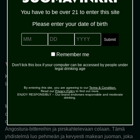
You have to be over 21 to enter this site
Malibu
Please enter your date of birth
arrow_forward
MM
DD
YYYY
Osta täältä
Remember
Remember me
me
Vaihe 3
Don't tick this box if your computer can be accessed by people under
legal drinking age
Koristele drinkki oman mielesi mukaan esimerkiksi
limelohkoilla.
By entering this site, you are agreeing to our
Terms & Condition.
Read our
Privacy Policy
to find out more.
ENJOY RESPONSIBLY – Our brand endorses responsible and moderate
drinking.
Malibu Coco Cooler on virkistävä ja helppo valmistaa
cocktail, joka tuo kesän makuja lasiin. Juoman pääosassa
on Malibu-kookosrommi, joka yhdistyy limen raikkauteen,
Angostura-bittereihin ja pirskahtelevaan colaan. Tämä
yhdistelmä luo pehmeän ja kevyesti makean juoman, joka