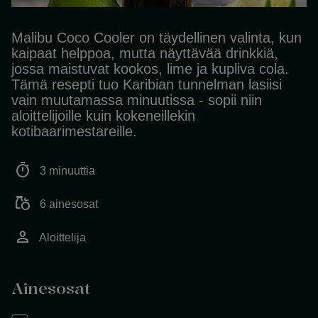
Malibu Coco Cooler on täydellinen valinta, kun
kaipaat helppoa, mutta näyttävää drinkkiä,
jossa maistuvat kookos, lime ja kupliva cola.
Tämä resepti tuo Karibian tunnelman lasiisi
vain muutamassa minuutissa - sopii niin
aloittelijoille kuin kokeneillekin
kotibaarimestareille.
timer
3 minuuttia
grocery
6 ainesosat
person
Aloittelija
Ainesosat