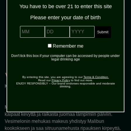
You have to be over 21 to enter this site
Please enter your date of birth
MM
DD
YYYY
Malibu
Remember
Remember me
arrow_forward
Osta täältä
me
Don't tick this box if your computer can be accessed by people under
legal drinking age
Vaihe 3
By entering this site, you are agreeing to our
Terms & Condition.
Read our
Privacy Policy
to find out more.
ENJOY RESPONSIBLY – Our brand endorses responsible and moderate
Koristele vesimeloniviipaleella.
drinking.
Malibu Watermelon Splash on täydellinen cocktail, kun
kaipaat kevyttä ja raikasta juomaa lämpimiin päiviin.
Vesimelonin mehukas makeus yhdistyy Malibun
kookokseen ja saa sitruunamehusta ripauksen kirpeyttä.