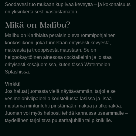
Soodavesi tuo mukaan kuplivaa keveyttä – ja kokonaisuus
on yksinkertaisesti vastustamaton.
Mikä on Malibu?
Malibu on Karibialta peräisin oleva rommipohjainen
kookoslikööri, joka tunnetaan erityisesti kevyestä,
makeasta ja trooppisesta maustaan. Se on
helppokäyttöinen ainesosa cocktaileihin ja loistaa
erityisesti kesäjuomissa, kuten tässä Watermelon
Splashissa.
Vinkki!
Jos haluat juomasta vielä näyttävämmän, tarjoile se
vesimeloniviipaleella koristellussa lasissa ja lisää
muutama mintunlehti piristämään makua ja ulkonäköä.
Juoman voi myös helposti tehdä kannussa useammalle –
täydellinen tarjoiltava puutarhajuhliin tai piknikille.