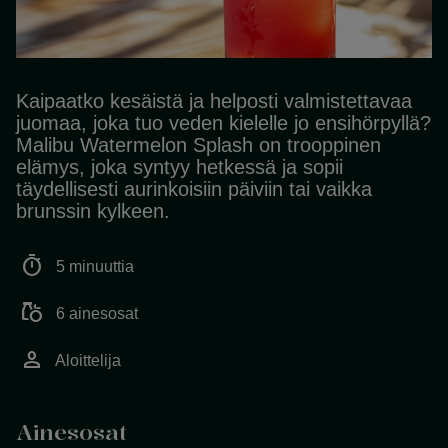
Kaipaatko kesäistä ja helposti valmistettavaa
juomaa, joka tuo veden kielelle jo ensihörpyllä?
Malibu Watermelon Splash on trooppinen
elämys, joka syntyy hetkessä ja sopii
täydellisesti aurinkoisiin päiviin tai vaikka
brunssin kylkeen.
timer
5 minuuttia
grocery
6 ainesosat
person
Aloittelija
Ainesosat