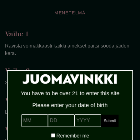
MENETELMÄ
Vaihe 1
Ravista voimakkaasti kaikki ainekset paitsi sooda jäiden
kera.
Vaihe 2
Siivilöi high ball-lasiin.
You have to be over 21 to enter this site
Vaihe 3
Please enter your date of birth
Lisää sooda.
MM
DD
YYYY
Vaihe 4
Remember
Remember me