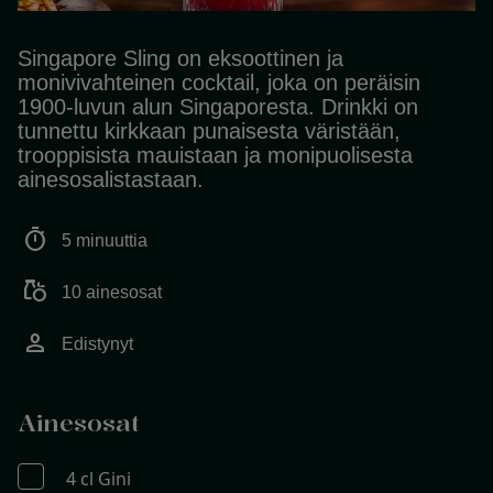
Singapore Sling on eksoottinen ja
monivivahteinen cocktail, joka on peräisin
1900-luvun alun Singaporesta. Drinkki on
tunnettu kirkkaan punaisesta väristään,
trooppisista mauistaan ja monipuolisesta
ainesosalistastaan.
timer
5 minuuttia
grocery
10 ainesosat
person
Edistynyt
Ainesosat
4 cl Gini