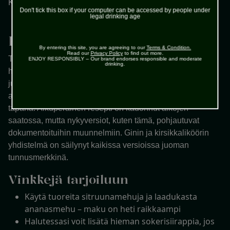
me
Koristele ananassiivulla ja kirsikalla.
Don't tick this box if your computer can be accessed by people under
legal drinking age
Historia?
By entering this site, you are agreeing to our
Terms & Condition.
Read our
Privacy Policy
to find out more.
Tämä ikoninen drinkki kehitettiin 1910-luvulla Raffles-
ENJOY RESPONSIBLY – Our brand endorses responsible and moderate
drinking.
hotellin Long Barissa Singaporessa. Tavoitteena oli luoda
juoma, jota myös naiset voisivat tilata julkisesti – tuohon
aikaan cocktailien juominen nähtiin usein miehisenä
tapana. Alkuperäinen resepti on kadonnut aikojen
saatossa, mutta nykyversiot, kuten tämä, pohjautuvat
dokumentoituihin muunnelmiin. Ginin ja kirsikkaliköörin
yhdistelmä on säilynyt kaikissa versioissa juoman
tunnusmerkkinä.
Vinkkejä tarjoiluun
Käytä tuoreita sitruunamehuja ja laadukasta
ananasmehu – maku on heti raikkaampi
Halutessasi voit lisätä hieman sokerisiirappia, jos