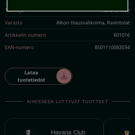
Tuottaja
Havana Club
Varasto
Alkon tilausvalikoima, Ravintolat
Artikkelin numero
601016
EAN-numero
8501110083034
Lataa
download
tuotetiedot
AIHEESEEN LIITTYVÄT TUOTTEET
Havana Club