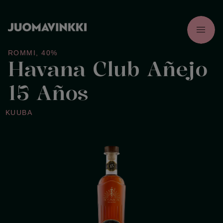
menu
ROMMI
,
40%
Havana Club Añejo
15 Años
KUUBA