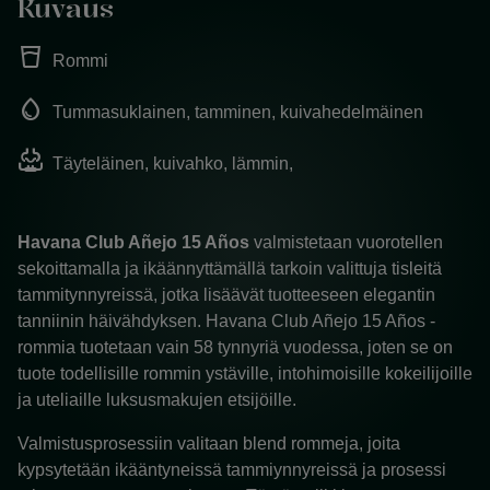
Kuvaus
water_full
Rommi
water_drop
Tummasuklainen, tamminen, kuivahedelmäinen
oxygen_saturation
Täyteläinen, kuivahko, lämmin,
Havana Club Añejo 15 Años
valmistetaan vuorotellen
sekoittamalla ja ikäännyttämällä tarkoin valittuja tisleitä
tammitynnyreissä, jotka lisäävät tuotteeseen elegantin
tanniinin häivähdyksen. H
avana Club Añejo 15 Años -
rommia tuotetaan vain 58 tynnyriä vuodessa, joten se on
tuote todellisille rommin ystäville, intohimoisille kokeilijoille
ja uteliaille luksusmakujen etsijöille.
Valmistusprosessiin valitaan blend rommeja, joita
kypsytetään ikääntyneissä tammiynnyreissä ja prosessi