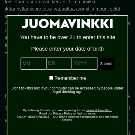
toistetaan useamman kerran. Tämä uniikki
ikäännyttämisprosessi vapauttaa aromit ja maun, sekä
antaa huippurommille erityistä pehmeyttä. Havana Club
Añejo 15 Años omaa ilmiömäisen hedelmäisen maun, joka
on saatu Havana Clubille ominaisella luonnollisella
You have to be over 21 to enter this site
ikäännyttämismenetelmällä.
Nimi “Añejo 15 Años”
tarkoittaa, että viimeinen blend on kypsynyt vähintään 15
Please enter your date of birth
vuoden ajan.
MM
DD
YYYY
Remember
Remember me
me
Don't tick this box if your computer can be accessed by people under
legal drinking age
Prosentti
40%
Sokeri
4.00 g/100 ml
By entering this site, you are agreeing to our
Terms & Condition.
Read our
Privacy Policy
to find out more.
ENJOY RESPONSIBLY – Our brand endorses responsible and moderate
Maa
Kuuba
drinking.
Tuote
Rommi