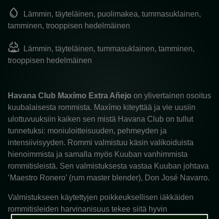
water_drop
Lämmin, täyteläinen, puolimakea, tummasuklainen,
tamminen, trooppisen hedelmäinen
oxygen_saturation
Lämmin, täyteläinen, tummasuklainen, tamminen,
trooppisen hedelmäinen
Havana Club Maxímo Extra Añejo
on ylivertainen osoitus
kuubalaisesta rommista. Maxímo kiteyttää ja vie uusiin
ulottuvuuksiin kaiken sen mistä Havana Club on tullut
tunnetuksi: moniuloitteisuuden, pehmeyden ja
intensiivisyyden.
Rommi valmistuu käsin valikoiduista
hienoimmista ja samalla myös Kuuban vanhimmista
rommitisleistä. Sen valmistuksesta vastaa Kuuban johtava
’Maestro Ronero’ (rum master blender), Don José Navarro.
Valmistukseen käytettyjen poikkeuksellisen iäkkäiden
rommitisleiden harvinanisuus tekee siitä hyvin