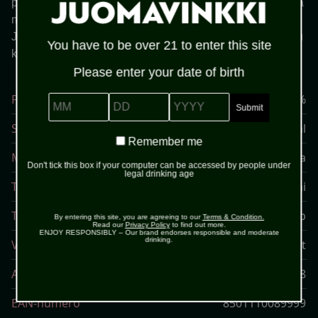
poikkeuksellisen ja saatavuudeltaan rajatun tuotteen. Tätä
mestariteosta pullotetaan vain
1 000 pulloa vuodessa
.
Jokainen pullo on yksilöllisesti numeroitu, käsin puhallettu
You have to be over 21 to enter this site
kristalliastia, jonka on suunnitellut lasimestari Paul Miller.
Please enter your date of birth
Prosentti
40%
MM
DD
YYYY
Sokeri
7.00 g/100 ml
Remember
Remember me
me
Maa
Kuuba
Don't tick this box if your computer can be accessed by people under
legal drinking age
Tuote
Rommi
Tuottaja
Havana Club
By entering this site, you are agreeing to our
Terms & Condition.
Read our
Privacy Policy
to find out more.
ENJOY RESPONSIBLY – Our brand endorses responsible and moderate
drinking.
Varasto
Alkon tilausvalikoima, Ravintolat
Artikkelin numero
601008
EAN-numero
8501110089999