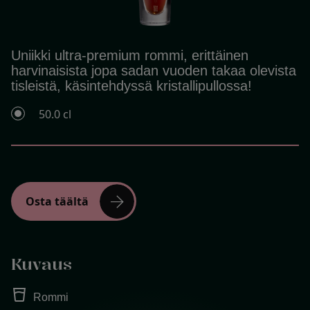
Uniikki ultra-premium rommi, erittäinen
harvinaisista jopa sadan vuoden takaa olevista
tisleistä, käsintehdyssä kristallipullossa!
50.0 cl
arrow_forward
Osta täältä
Kuvaus
water_full
Rommi