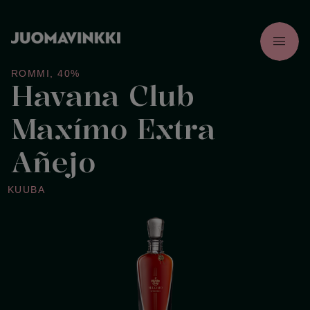
menu
ROMMI
,
40%
Havana Club
Maxímo Extra
Añejo
KUUBA