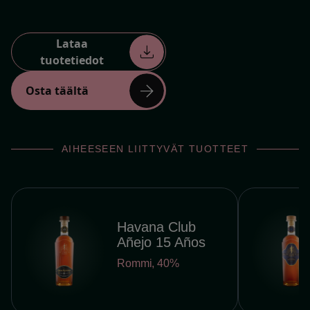
Lataa
download
tuotetiedot
arrow_forward
Osta täältä
AIHEESEEN LIITTYVÄT TUOTTEET
Havana Club
Añejo 15 Años
Rommi
,
40%