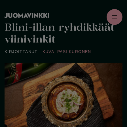
menu
Blini-illan ryhdikkäät
viinivinkit
KIRJOITTANUT:
KUVA: PASI KURONEN