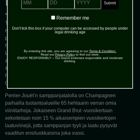
Pykälää pehmeämpi Perrier-
Jouët Grand Brut
Remember
Remember me
me
Todella tyylikäs samppanjavalinta blinien seuraksi on
Don't tick this box if your computer can be accessed by people under
myös Perrier-Jouët Grand Brut. Sen erittäin kuivassa ja
legal drinking age
pirteän hedelmäisessä maussa on myös tarpeeksi
hapokkuutta, jotta yhteispeli blinien kanssa toimii.
By entering this site, you are agreeing to our
Terms & Condition.
Lisäelementteinä Perrier-Jouët Grand Brutissa on myös
Read our
Privacy Policy
to find out more.
ENJOY RESPONSIBLY – Our brand endorses responsible and moderate
aavistus viheromenaisuutta, kevyttä kukkaisuutta ja
drinking.
selkeää mineraalisuutta. Niiden yhdistelmä tekee tästä
hienostuneen paahteisesta samppanjasta pykälän verran
G. H. Mumm Cordon Rougea pehmeämmän kokemuksen.
Perrier-Jouët’n samppanjatalolla on Champagnen
parhailla tuotantoalueille 65 hehtaarin verran omia
viiniitarhoja. Jokaiseen Grand Brut -vuosikertaan
sekoitetaan noin 15 % aikaisempien vuosikertojen
laatuviinejä, jotta samppanjan tyyli ja laatu pysyvät
vaaditun ensiluokkaisina joka vuosi.