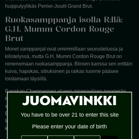
huipputyylikäs Perrier-Jouët Grand Brut.
Ruokasamppanja isolla R:llä:
G.H. Mumm Cordon Rouge
Brut
Monet samppanjat ovat omimmillaan seurustelussa ja
kilistelyssä, mutta G.H. Mumm Cordon Rouge Brut on
nimenomaan ruokasamppanja. Blinien kanssa sen erittäin
kuiva, hapokas, sitruksinen ja raikas luonne pääsee
loistamaan täysillä.
Ranskan Champagnen alueen mineraalisen maaperän
luonne ja G. H. Mummin kellarimestarien huolellinen
valinta-, sekoitus- ja kypsytystyö tekevät Cordon Rouge
Brut -samppanjasta ainutlaatuisen elämyksen. Blinien
You have to be over 21 to enter this site
lisäksi tämän samppanjan hapokkuus sopii myös
Please enter your date of birth
kermaisten kastikeruokien tai suolaisen sushin kanssa.
MM
DD
YYYY