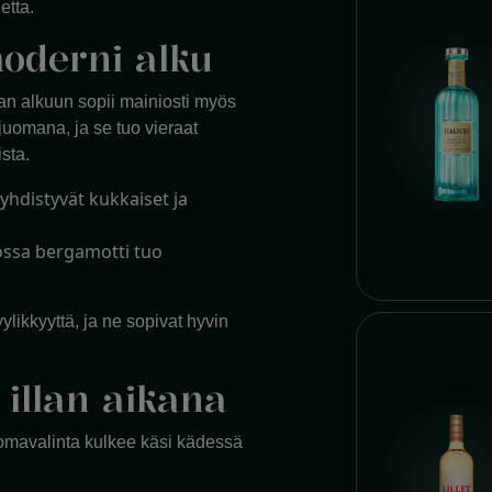
etta.
moderni alku
an alkuun sopii mainiosti myös
isjuomana, ja se tuo vieraat
sta.
 yhdistyvät kukkaiset ja
 jossa bergamotti tuo
ylikkyyttä, ja ne sopivat hyvin
illan aikana
uomavalinta kulkee käsi kädessä