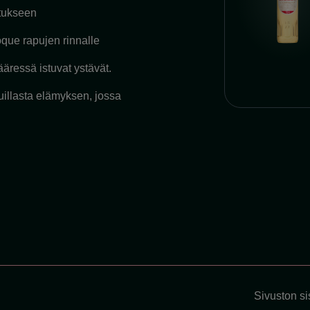
itukseen
que rapujen rinnalle
äressä istuvat ystävät.
uillasta elämyksen, jossa
Sivuston sis