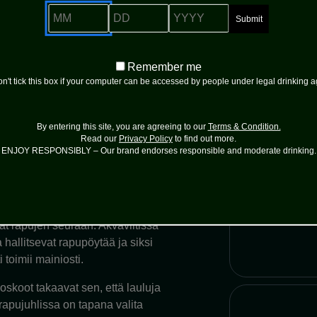
MM
DD
YYYY
lisen tunnelman.
 ja hienostunutta sitruksisuutta,
Remember
Remember me
me
n't tick this box if your computer can be accessed by people under legal drinking 
myös maljana illan aluksi.
toon ja antaa rapujuhlille
By entering this site, you are agreeing to our
Terms & Condition.
Read our
Privacy Policy
to find out more.
erinteen
ENJOY RESPONSIBLY – Our brand endorses responsible and moderate drinking.
a. Snapsi on olennainen osa
at rapujen seuraan. Akvaviitissa
a hallitsevat rapupöytää ja siksi
 toimii mainiosti.
oskoot takaavat sen, että lauluja
apujuhlissa on tapana valita