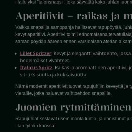
illalle yksi “talonsnapsi”, joka sävyttää koko juhlan luonn
Aperitiivit – raikas ja 
Vaikka snapsi ja samppanja hallitsevat rapupöytää, juhl
kevyt aperitiivi. Aperitiivi toimii erinomaisena tervetulia
saman pöydän ääreen ennen varsinaisen aterian alkami
Lillet Spritzer
: Kevyt ja elegantti vaihtoehto, jossa
hedelmäiset vivahteet.
Italicus Spritz
: Raikas ja aromaattinen aperitiivi,
sitruksisuutta ja kukkaisuutta.
Nämä modernit aperitiivit tuovat rapujuhliin keveyttä ja ty
vieraille, jotka haluavat vaihtoehdon snapsille.
Juomien rytmittäminen 
Rapujuhlat kestävät usein monta tuntia, ja onnistunut j
illan rytmin kanssa: