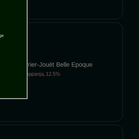
age
Perrier-Jouët Belle Epoque
Samppanja
,
12.5%