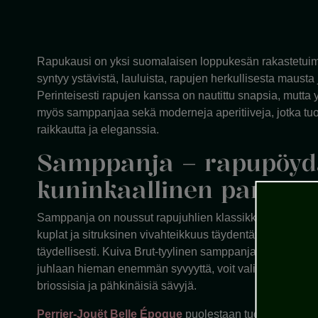
Rapukausi on yksi suomalaisen loppukesän rakastetuim
syntyy ystävistä, lauluista, rapujen herkullisesta mausta 
Perinteisesti rapujen kanssa on nautittu snapsia, mutt
myös samppanjaa sekä moderneja aperitiiveja, jotka tuov
raikkautta ja eleganssia.
Samppanja – rapupöy
kuninkaallinen pari
Samppanja on noussut rapujuhlien klassikkovalinnaksi, e
kuplat ja sitruksinen vivahteikkuus täydentävät ravun suo
täydellisesti. Kuiva Brut-tyylinen samppanja on varmin v
juhlaan hieman enemmän syvyyttä, voit valita pitkään 
briossisia ja pähkinäisiä sävyjä.
Perrier-Jouët Belle Époque
puolestaan tuo pöytään ele