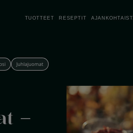
TUOTTEET
RESEPTIT
AJANKOHTAIS
psi
Juhlajuomat
at –