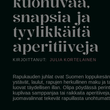
kuohuvaa,
snapsia ja
tyylikkäitä
aperitiiveja
KIRJOITTANUT:
JULIA KORTELAINEN
Rapukauden juhlat ovat Suomen loppukesän
ystävät, laulut, rapujen herkullinen maku ja t
luovat täydellisen illan. Olipa pöydässä perin
kuplivaa samppanjaa tai raikkaita aperitiiveja
juomavalinnat tekevät rapuillasta unohtuma