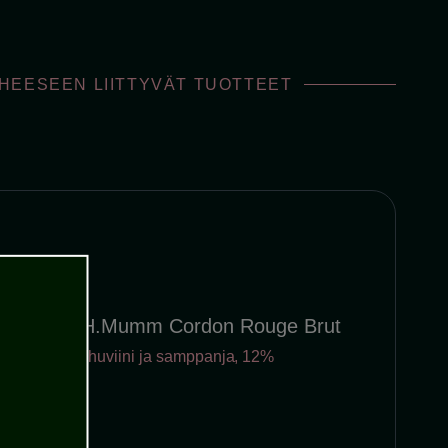
IHEESEEN LIITTYVÄT TUOTTEET
G.H.Mumm Cordon Rouge Brut
Kuohuviini ja samppanja
,
12%