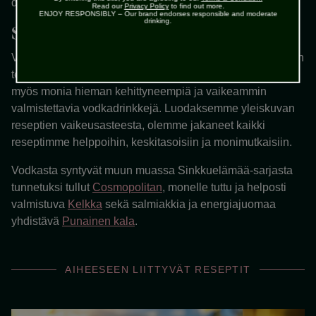
drinkeissä kun halutaan korostaa tiettyä makua.
Read our
Privacy Policy
to find out more.
ENJOY RESPONSIBLY – Our brand endorses responsible and moderate
drinking.
Suositut vodkadrinkit
Vodka on monien herkullisten drinkkien ainesosa ja voitkin
tehdä monet tutut ja helpot drinkit vodkasta. On olemassa
myös monia hieman kehittyneempiä ja vaikeammin
valmistettavia vodkadrinkkejä. Luodaksemme yleiskuvan
reseptien vaikeusasteesta, olemme jakaneet kaikki
reseptimme helppoihin, keskitasoisiin ja monimutkaisiin.
Vodkasta syntyvät muun muassa Sinkkuelämää-sarjasta
tunnetuksi tullut
Cosmopolitan
, monelle tuttu ja helposti
valmistuva
Kelkka
sekä salmiakkia ja energiajuomaa
yhdistävä
Punainen kala
.
AIHEESEEN LIITTYVÄT RESEPTIT