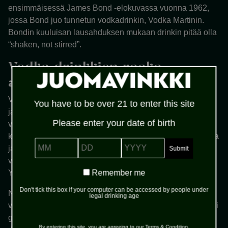
ensimmäisessä James Bond -elokuvassa vuonna 1962,
jossa Bond juo tunnetun vodkadrinkin, Vodka Martinin.
Bondin kuuluisan lausahduksen mukaan drinkin pitää olla
“shaken, not stirred”.
Vodka drinkkien raaka-
aineena
Vodkaa valmistetaan ympäri maailmaa eri raaka-aineista
You have to be over 21 to enter this site
ja siksi se myös sopii monenlaisiin erilaisiin
Please enter your date of birth
vodkadrinkkeihin. Vodkaa voidaan valmistaa viljoista –
kuten vehnästä, ohrasta ja rukiista – mutta myös perunasta
MM
DD
YYYY
ja jopa sokerijuurikkaasta tai viinirypäleistä. Vodkaa
valmistetaan paljon esimerkiksi Venäjällä, Puolassa,
Remember
Yhdysvalloissa, Skotlannissa ja Alankomaissa.
Remember me
me
Don't tick this box if your computer can be accessed by people under
Nykyisin on olemassa runsaasti erilaisia maustettuja
legal drinking age
vodkia, esimerkiksi vadelma-, lime-, persikka-, päärynä- tai
greippivodkaa, joita käytetään usein vodkapohjaisissa
By entering this site, you are agreeing to our
Terms & Condition.