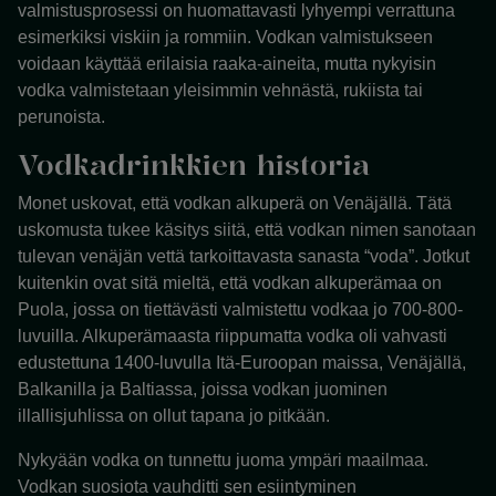
valmistusprosessi on huomattavasti lyhyempi verrattuna
esimerkiksi viskiin ja rommiin. Vodkan valmistukseen
voidaan käyttää erilaisia raaka-aineita, mutta nykyisin
vodka valmistetaan yleisimmin vehnästä, rukiista tai
perunoista.
Vodkadrinkkien historia
Monet uskovat, että vodkan alkuperä on Venäjällä. Tätä
uskomusta tukee käsitys siitä, että vodkan nimen sanotaan
tulevan venäjän vettä tarkoittavasta sanasta “voda”. Jotkut
kuitenkin ovat sitä mieltä, että vodkan alkuperämaa on
Puola, jossa on tiettävästi valmistettu vodkaa jo 700-800-
luvuilla. Alkuperämaasta riippumatta vodka oli vahvasti
edustettuna 1400-luvulla Itä-Euroopan maissa, Venäjällä,
Balkanilla ja Baltiassa, joissa vodkan juominen
illallisjuhlissa on ollut tapana jo pitkään.
Nykyään vodka on tunnettu juoma ympäri maailmaa.
Vodkan suosiota vauhditti sen esiintyminen