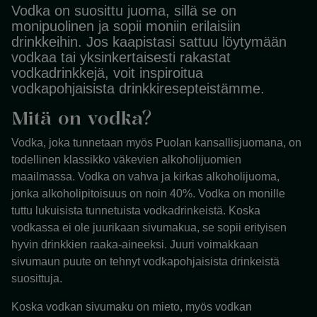
Vodka on suosittu juoma, sillä se on
monipuolinen ja sopii moniin erilaisiin
drinkkeihin. Jos kaapistasi sattuu löytymään
vodkaa tai yksinkertaisesti rakastat
vodkadrinkkejä, voit inspiroitua
vodkapohjaisista drinkkiresepteistämme.
Mitä on vodka?
Vodka, joka tunnetaan myös Puolan kansallisjuomana, on
todellinen klassikko väkevien alkoholijuomien
maailmassa. Vodka on vahva ja kirkas alkoholijuoma,
jonka alkoholipitoisuus on noin 40%. Vodka on monille
tuttu lukuisista tunnetuista vodkadrinkeistä. Koska
vodkassa ei ole juurikaan sivumakua, se sopii erityisen
hyvin drinkkien raaka-aineeksi. Juuri voimakkaan
sivumaun puute on tehnyt vodkapohjaisista drinkeistä
suosittuja.
Koska vodkan sivumaku on mieto, myös vodkan