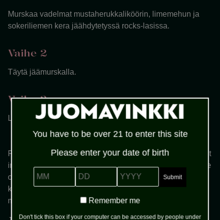
Murskaa vadelmat mustaherukkaliköörin, limemehun ja
sokeriliemen kera jäähdytetyssä rocks-lasissa.
Vaihe 2
Täytä jäämurskalla.
Vaihe 3
Lisää vodka ja sekoita.
You have to be over 21 to enter this site
Please enter your date of birth
Raspberry Blimey on moderni marjadrinkki, joka on saanut
inspiraationsa perinteisistä marja- ja sitruscocktaileista. Se
MM
DD
YYYY
on suosittu erityisesti aloittelevien cocktailien ystävien
keskuudessa, sillä sen valmistus on yksinkertaista, mutta
Remember
Remember me
maku on silti monipuolinen ja jännittävä.
me
Don't tick this box if your computer can be accessed by people under