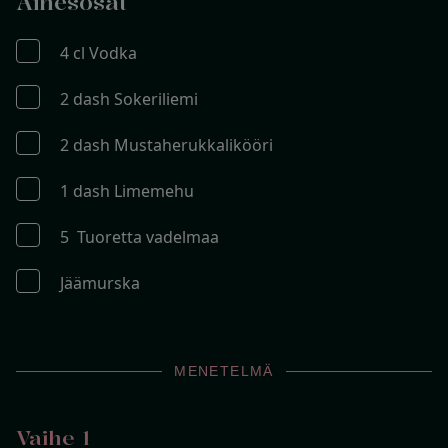
Ainesosat
4 cl Vodka
2 dash Sokeriliemi
2 dash Mustaherukkalikööri
1 dash Limemehu
5 Tuoretta vadelmaa
Jäämurska
MENETELMÄ
Vaihe 1