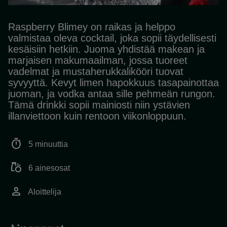
Raspberry Blimey on raikas ja helppo
valmistaa oleva cocktail, joka sopii täydellisesti
kesäisiin hetkiin. Juoma yhdistää makean ja
marjaisen makumaailman, jossa tuoreet
vadelmat ja mustaherukkalikööri tuovat
syvyyttä. Kevyt limen hapokkuus tasapainottaa
juoman, ja vodka antaa sille pehmeän rungon.
Tämä drinkki sopii mainiosti niin ystävien
illanviettoon kuin rentoon viikonloppuun.
timer
5 minuuttia
grocery
6 ainesosat
person
Aloittelija