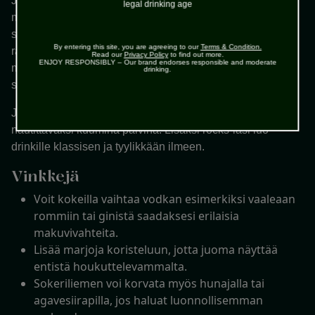
Juoman tärkein raaka-aine ovat tuoreet vadelmat, jotka
legal drinking age
murskataan yhdessä mustaherukkaliköörin, limemehun ja
sokeriliemen kanssa. Tämä yhdistelmä antaa cocktailille
By entering this site, you are agreeing to our
Terms & Condition.
raikkaan ja hieman makean, mutta samalla hapokkaan
Read our
Privacy Policy
to find out more.
ENJOY RESPONSIBLY – Our brand endorses responsible and moderate
maun. Vodka lisää juomaan pehmeää pohjaa ilman, että
drinking.
se peittää marjojen makua alleen.
Jäämurska tekee drinkistä viilentävän ja sopivan
nautittavaksi kuumina päivinä. Lisäksi rocks-lasi luo
drinkille klassisen ja tyylikkään ilmeen.
Vinkkejä
Voit kokeilla vaihtaa vodkan esimerkiksi vaaleaan
rommiin tai ginistä saadaksesi erilaisia
makuvivahteita.
Lisää marjoja koristeluun, jotta juoma näyttää
entistä houkuttelevammalta.
Sokeriliemen voi korvata myös hunajalla tai
agavesiirapilla, jos haluat luonnollisemman