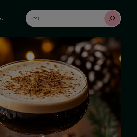
Search
TA
Etsi
for: