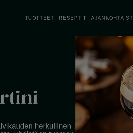
TUOTTEET
RESEPTIT
AJANKOHTAIS
tini
lvikauden herkullinen