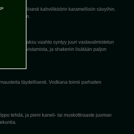
age
sopii täydellisesti kahviliköörin karamellisiin sävyihin.
ijuhlia varten.
ermainen, paksu vaahto syntyy juuri vastavalmistetun
uri ennen ravistamista, ja shakeriin lisätään paljon
usteita täydellisesti. Vodkana toimii parhaiten
ppo tehdä, ja pieni kaneli- tai muskottiraaste juoman
ekuntia.