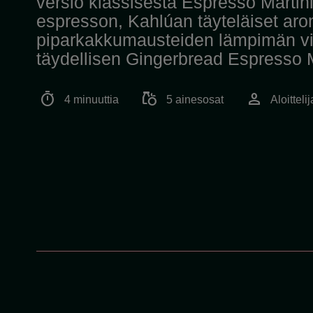
versio klassisesta Espresso Martin
espresson, Kahlúan täyteläiset arom
piparkakkumausteiden lämpimän viv
täydellisen Gingerbread Espresso M
timer
grocery
person
4 minuuttia
5 ainesosat
Aloittelij