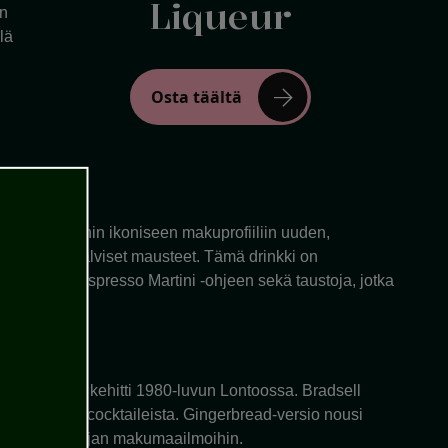
Liqueur
in
lä
arrow_forward
Osta täältä
resso Martinin ikoniseen makuprofiiliin uuden,
 lämpimän talviset mausteet. Tämä drinkki on
en Gingerbread Espresso Martini -ohjeen sekä taustoja, jotka
ick Bradsell kehitti 1980-luvun Lontoossa. Bradsell
netuimmista cocktaileista. Gingerbread-versio nousi
ven ja joulun ajan makumaailmoihin.