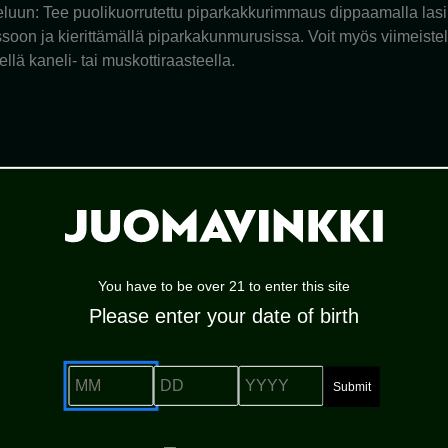
teluun: Tee puolikuorrutettu piparkakkurimmaus dippaamalla las
soon ja kierittämällä piparkakunmurusissa. Voit myös viimeistel
lä kaneli- tai muskottiraasteella.
ersio yhdestä maailman suosituimmista cocktaileista. Se tuo Esp
meät aromit, vodkan napakka runko ja kuuma espresso kohtaavat
siin tai talvi-iltojen jälkiruokakoktailiksi. Alta löydät täydellis
You have to be over 21 to enter this site
Please enter your date of birth
MM
DD
YYYY
ssisesta Espresso Martinista, jonka brittiläinen baarilegenda D
spressoon ja kahvilikööriin – ja loi samalla yhden aikamme tun
ihin alettiin etsiä sesonkikohtaisia variaatioita erityisesti tal