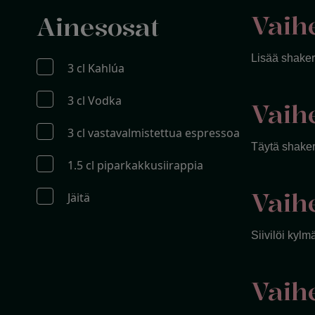
Vaih
Ainesosat
Lisää shaker
3 cl Kahlúa
3 cl Vodka
Vaih
3 cl vastavalmistettua espressoa
Täytä shaker 
1.5 cl piparkakkusiirappia
Vaih
Jäitä
Siivilöi kylm
Vaih