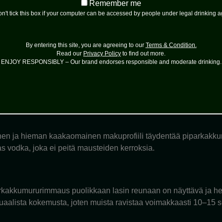
Remember
Remember me
me
n't tick this box if your computer can be accessed by people under legal drinking 
a: kaneli, inkivääri ja neilikka tuovat espressoon syvyyttä, joka 
oinen – vähän kuin perinteinen Espresso Martini olisi puettu talv
By entering this site, you are agreeing to our
Terms & Condition.
Read our
Privacy Policy
to find out more.
ENJOY RESPONSIBLY – Our brand endorses responsible and moderate drinking.
so on Gingerbread Espresso Martinin sydän. Juoman ikoninen k
tai muilla kahvimenetelmillä. Espresso tulisi valmistaa aivan ju
olimatta.
inen ja hieman kaakaomainen makuprofiili täydentää piparkakkuma
as vodka, joka ei peitä mausteiden kerroksia.
arkakkumururimmaus puolikkaan lasin reunaan on näyttävä ja hel
uaalista kokemusta, joten muista ravistaa voimakkaasti 10–15 s