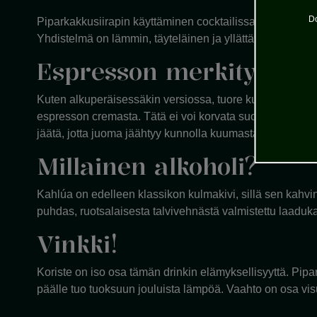
Do
Piparkakkusiirapin käyttäminen cocktailissa ei ole sattuma
Yhdistelmä on lämmin, täyteläinen ja yllättävän tasapain
Espresson merkitys
Kuten alkuperäisessäkin versiossa, tuore kuuma espres
espresson cremasta. Tätä ei voi korvata suodatinkahvilla 
jäätä, jotta juoma jäähtyy kunnolla kuumasta kahvista hu
Millainen alkoholi?
Kahlúa on edelleen klassikon kulmakivi, sillä sen kahv
puhdas, ruotsalaisesta talvivehnästä valmistettu laaduk
Vinkki!
Koriste on iso osa tämän drinkin elämyksellisyyttä. Pip
päälle tuo tuoksuun jouluista lämpöä. Vaahto on osa vis