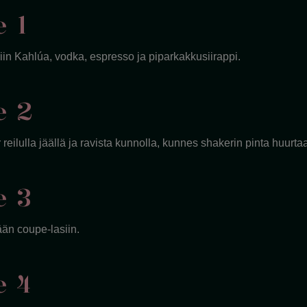
e 1
iin Kahlúa, vodka, espresso ja piparkakkusiirappi.
e 2
reilulla jäällä ja ravista kunnolla, kunnes shakerin pinta huurtaa
e 3
ään coupe-lasiin.
e 4