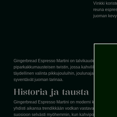
Vinkki koris
reuna espres
juoman kevyel
Gingerbread Espresso Martini on talvikauden juhlavin v
piparkakkumausteisen twistin, jossa kahviliköörin peh
täydellinen valinta pikkujouluihin, joulunajan illanistujai
syventävät juoman tarinaa.
Historia ja tausta
Gingerbread Espresso Martini on moderni kausiversio kla
yhdisti aikansa trendikkään vodkan vastavalmistettuun e
suosioon selvästi myöhemmin, kun kahvipohjaisiin drinkke