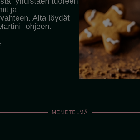
ista, yhdistäen tuoreen
it ja
ahteen. Alta löydät
artini -ohjeen.
a
MENETELMÄ