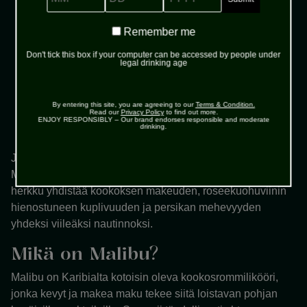
Remember
Remember me
me
Malibu
Don't tick this box if your computer can be accessed by people under
legal drinking age
arrow_forward
Osta täältä
By entering this site, you are agreeing to our
Terms & Condition.
Read our
Privacy Policy
to find out more.
ENJOY RESPONSIBLY – Our brand endorses responsible and moderate
drinking.
Jos etsit täydellistä cocktailia kuumaan kesäpäivään,
Malibu Frozé on vastaus toiveisiisi. Tämä jäädytetty
herkku yhdistää kookoksen makeuden, roseekuohuviinin
hienostuneen kuplivuuden ja persikan mehevyyden
yhdeksi viileäksi nautinnoksi.
Mikä on Malibu?
Malibu on Karibialta kotoisin oleva kookosrommilikööri,
jonka kevyt ja makea maku tekee siitä loistavan pohjan