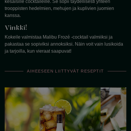
kesäisille cocktaileille. Se sopii täydellisesti yhteen
trooppisten hedelmien, mehujen ja kuplivien juomien
kanssa.
Vinkki!
Kokeile valmistaa Malibu Frozé -cocktail valmiiksi ja
pakastaa se sopiviksi annoksiksi. Näin voit vain lusikoida
ja tarjoilla, kun vieraat saapuvat!
AIHEESEEN LIITTYVÄT RESEPTIT