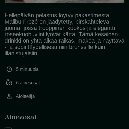
Hellepäivän pelastus löytyy pakastimesta!
Malibu Frozé on jäädytetty, pirskahteleva
juoma, jossa trooppinen kookos ja elegantti
roseekuohuviini lyövät kättä. Tämä kesäinen
drinkki on yhtä aikaa raikas, makea ja näyttävä
- ja sopii täydellisesti niin brunssille kuin
illanistujaisiin.
timer
5 minuuttia
grocery
6 ainesosat
person
Aloittelija
Ainesosat