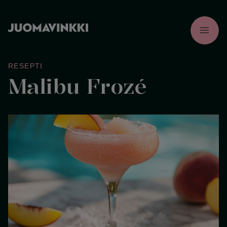
menu
RESEPTI
Malibu Frozé